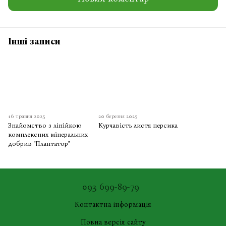
Інші записи
16 травня 2025
20 березня 2025
Знайомство з лінійкою
Курчавість листя персика
комплексних мінеральних
добрив "Плантатор"
093 699-89-79
Контактна інформація
Повна версія сайту