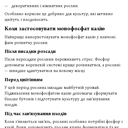
декоративних і кімнатних рослин.
Особливо корисне це добриво для культур, які активно
цвітуть і плодоносять.
Коли застосовувати монофосфат калію
Найкраще використовувати монофосфат калію у ключові
фази розвитку рослин.
Після висадки розсади
Після пересадки рослини переживають стрес. Фосфор
допомагає кореневій системі краще розвиватися, а рослині
— швидше адаптуватися на новому місці.
Перед цвітінням
У цей період рослина закладає майбутній урожай.
Підживлення монофосфатом калію допомагає сформувати
більше бутонів і підготувати культуру до зав’язування
плодів.
Під час зав’язування плодів
Коли з’являється зав’язь, рослині особливо потрібні фосфор і
калій. Вони допомагають плодам краще формуватися та не