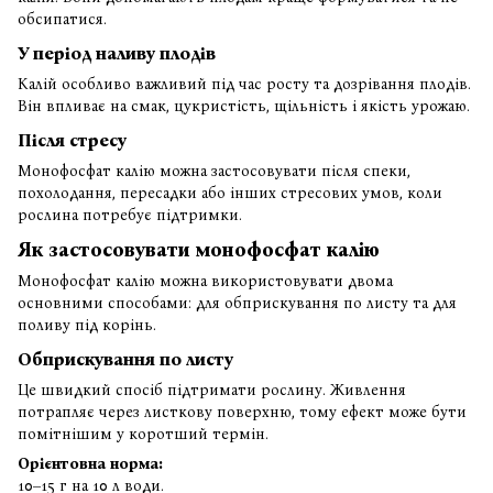
обсипатися.
У період наливу плодів
Калій особливо важливий під час росту та дозрівання плодів.
Він впливає на смак, цукристість, щільність і якість урожаю.
Після стресу
Монофосфат калію можна застосовувати після спеки,
похолодання, пересадки або інших стресових умов, коли
рослина потребує підтримки.
Як застосовувати монофосфат калію
Монофосфат калію можна використовувати двома
основними способами: для обприскування по листу та для
поливу під корінь.
Обприскування по листу
Це швидкий спосіб підтримати рослину. Живлення
потрапляє через листкову поверхню, тому ефект може бути
помітнішим у коротший термін.
Орієнтовна норма:
10–15 г на 10 л води.