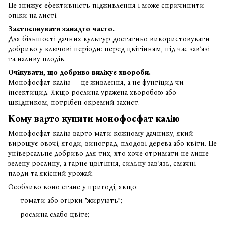
Це знижує ефективність підживлення і може спричинити
опіки на листі.
Застосовувати занадто часто.
Для більшості дачних культур достатньо використовувати
добриво у ключові періоди: перед цвітінням, під час зав’язі
та наливу плодів.
Очікувати, що добриво вилікує хвороби.
Монофосфат калію — це живлення, а не фунгіцид чи
інсектицид. Якщо рослина уражена хворобою або
шкідником, потрібен окремий захист.
Кому варто купити монофосфат калію
Монофосфат калію варто мати кожному дачнику, який
вирощує овочі, ягоди, виноград, плодові дерева або квіти. Це
універсальне добриво для тих, хто хоче отримати не лише
зелену рослину, а гарне цвітіння, сильну зав’язь, смачні
плоди та якісний урожай.
Особливо воно стане у пригоді, якщо:
томати або огірки “жирують”;
рослина слабо цвіте;