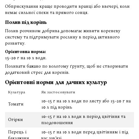
Обприскування краще проводити вранці або ввечері, коли
немає сильної спеки та прямого сонця.
Полив під корінь
Полив розчином добрива допомагає живити кореневу
систему та підтримувати рослину в період активного
розвитку.
Орієнтовна норма:
15–20 г на 10 л води.
Поливати бажано по вологому ґрунту, щоб не створювати
додатковий стрес для коренів.
Орієнтовні норми для дачних культур
Культура
Як застосовувати
10–15 г на 10 л води по листу або 15–20 г на
Томати
10 л під корінь
10–15 г на 10 л води в період цвітіння та
Огірки
плодоношення
Перець і
10–15 г на 10 л води перед цвітінням і під
баклажани
час зав’язі