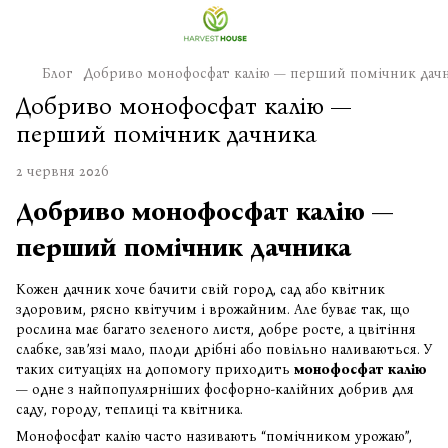
Блог
Добриво монофосфат калію — перший помічник дач
Добриво монофосфат калію —
перший помічник дачника
2 червня 2026
Добриво монофосфат калію —
перший помічник дачника
Кожен дачник хоче бачити свій город, сад або квітник
здоровим, рясно квітучим і врожайним. Але буває так, що
рослина має багато зеленого листя, добре росте, а цвітіння
слабке, зав’язі мало, плоди дрібні або повільно наливаються. У
таких ситуаціях на допомогу приходить
монофосфат калію
— одне з найпопулярніших фосфорно-калійних добрив для
саду, городу, теплиці та квітника.
Монофосфат калію часто називають “помічником урожаю”,