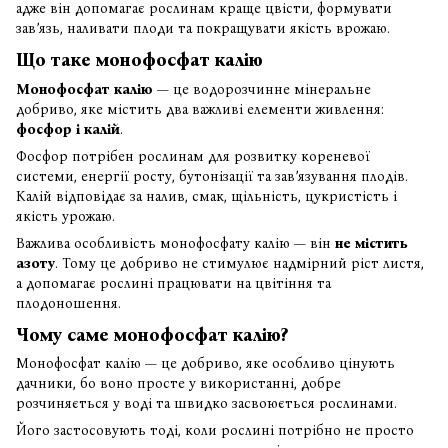
адже він допомагає рослинам краще цвісти, формувати
зав’язь, наливати плоди та покращувати якість врожаю.
Що таке монофосфат калію
Монофосфат калію
— це водорозчинне мінеральне
добриво, яке містить два важливі елементи живлення:
фосфор і калій
.
Фосфор потрібен рослинам для розвитку кореневої
системи, енергії росту, бутонізації та зав’язування плодів.
Калій відповідає за налив, смак, щільність, цукристість і
якість урожаю.
Важлива особливість монофосфату калію — він
не містить
азоту
. Тому це добриво не стимулює надмірний ріст листя,
а допомагає рослині працювати на цвітіння та
плодоношення.
Чому саме монофосфат калію?
Монофосфат калію — це добриво, яке особливо цінують
дачники, бо воно просте у використанні, добре
розчиняється у воді та швидко засвоюється рослинами.
Його застосовують тоді, коли рослині потрібно не просто