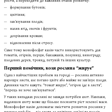
рости, а переходити до важливих етапів розвитку:
формування бутонів;
цвітіння;
зав’язування плодів;
налив ягід, овочів і фруктів;
дозрівання врожаю;
відновлення після стресу.
Саме тому монофосфат калію часто використовують для
томатів, огірків, перцю, баклажанів, полуниці, винограду,
плодових дерев, троянд, петуній та інших культур.
Перший помічник, коли рослина “жирує”
Одна з найчастіших проблем на городі — рослина активно
нарощує листя, але погано цвіте або майже не зав’язує плоди.
Дачники часто кажуть: “томат жирує”, “огірок іде в листя”,
“перець не хоче зав’язуватися”.
У таких випадках рослині не завжди потрібен азот. Навпаки,
надлишок азоту може ще більше посилити ріст зеленої маси.
Монофосфат калію допомагає змістити розвиток рослини у
правильний бік — від листя до цвітіння, зав’язі та плодів.