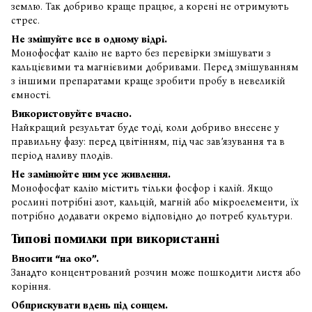
землю. Так добриво краще працює, а корені не отримують
стрес.
Не змішуйте все в одному відрі.
Монофосфат калію не варто без перевірки змішувати з
кальцієвими та магнієвими добривами. Перед змішуванням
з іншими препаратами краще зробити пробу в невеликій
ємності.
Використовуйте вчасно.
Найкращий результат буде тоді, коли добриво внесене у
правильну фазу: перед цвітінням, під час зав’язування та в
період наливу плодів.
Не замінюйте ним усе живлення.
Монофосфат калію містить тільки фосфор і калій. Якщо
рослині потрібні азот, кальцій, магній або мікроелементи, їх
потрібно додавати окремо відповідно до потреб культури.
Типові помилки при використанні
Вносити “на око”.
Занадто концентрований розчин може пошкодити листя або
коріння.
Обприскувати вдень під сонцем.