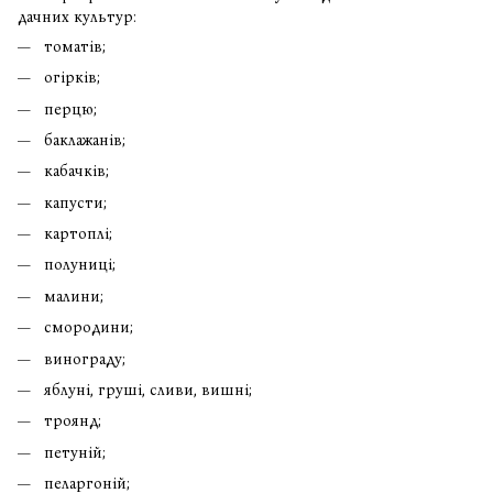
дачних культур:
томатів;
огірків;
перцю;
баклажанів;
кабачків;
капусти;
картоплі;
полуниці;
малини;
смородини;
винограду;
яблуні, груші, сливи, вишні;
троянд;
петуній;
пеларгоній;