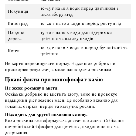
10–15 г на 10 л води перед цвітінням і
Полуниця
після збору ягід
Виноград
10–20 г на 10 л води в період росту ягід
Плодові
15–20 г на 10 л води для підтримки
дерева
цвітіння та наливу плодів
10–15 г на 10 л води в період бутонізації та
Квіти
цвітіння
Не варто перевищувати норму. Надлишок добрив не
прискорює результат, а може нашкодити рослинам.
Цікаві факти про монофосфат калію
Не жене рослину в листя.
Оскільки добриво не містить азоту, воно не провокує
надмірний ріст зеленої маси. Це особливо важливо для
томатів, огірків, перцю та квітучих рослин.
Підходить для другої половини сезону.
Коли рослина вже сформувала достатньо листя, їй більше
потрібні калій і фосфор для цвітіння, плодоношення та
дозрівання.