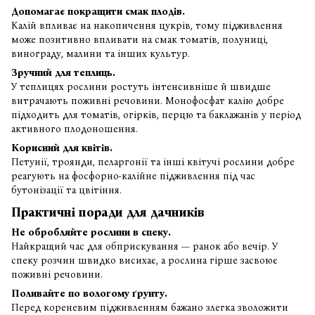
Допомагає покращити смак плодів.
Калій впливає на накопичення цукрів, тому підживлення
може позитивно впливати на смак томатів, полуниці,
винограду, малини та інших культур.
Зручний для теплиць.
У теплицях рослини ростуть інтенсивніше й швидше
витрачають поживні речовини. Монофосфат калію добре
підходить для томатів, огірків, перцю та баклажанів у період
активного плодоношення.
Корисний для квітів.
Петунії, троянди, пеларгонії та інші квітучі рослини добре
реагують на фосфорно-калійне підживлення під час
бутонізації та цвітіння.
Практичні поради для дачників
Не обробляйте рослини в спеку.
Найкращий час для обприскування — ранок або вечір. У
спеку розчин швидко висихає, а рослина гірше засвоює
поживні речовини.
Поливайте по вологому ґрунту.
Перед кореневим підживленням бажано злегка зволожити