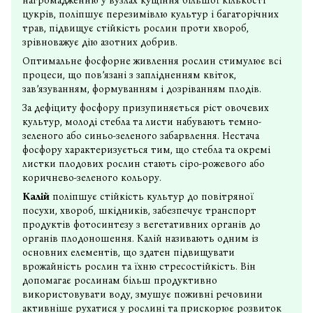
нагромадженню у вузлах кущіння більшої кількості
цукрів, поліпшує перезимівлю культур і багаторічних
трав, підвищує стійкість рослин проти хвороб,
зрівноважує дію азотних добрив.
Оптимальне фосфорне живлення рослин стимулює всі
процеси, що пов’язані з заплідненням квіток,
зав’язуванням, формуванням і дозріванням плодів.
За дефіциту фосфору призупиняється ріст овочевих
культур, молоді стебла та листи набувають темно-
зеленого або синьо-зеленого забарвлення. Нестача
фосфору характеризується тим, що стебла та окремі
листки плодових рослин стають сіро-рожевого або
коричнево-зеленого кольору.
Калій
поліпшує стійкість культур до повітряної
посухи, хвороб, шкідників, забезпечує транспорт
продуктів фотосинтезу з вегетативних органів до
органів плодоношення. Калій називають одним із
основних елементів, що здатен підвищувати
врожайність рослин та їхню стресостійкість. Він
допомагає рослинам більш продуктивно
використовувати воду, змушує поживні речовини
активніше рухатися у рослині та прискорює розвиток