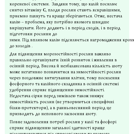
кореневої системи. Завдяки тому, що калій посилює
синтез вітаміну
С
, плоди рослин стають яскравішими,
приємно пахнуть та краще зберігаються. Отже, нестача
калію – проблема, яку потрібно якомога швидше
вирішувати. Його додають і в період сходів, і в період
підготовки рослини до
зими. Під впливом калію підсилюється нагромадження крохма
до холодів .
Для підвищення морозостійкості рослин важливо
правильно організувати їхній розвиток і живлення в
осінній період. Висока й незбалансована кількість азоту
може негативно позначитися на зимостійкості рослин
через поздовжнє витягування клітин, тому посилення
фосфорного та калійного складника в осінній системі
удобрення сприяє підвищенню зимостійкості.
Недостача сірки перед зимівлею також знижує
зимостійкість рослин (не утворюються специфічні
білки-протектори), а в ранньовесняний період це
призводить до неповного засвоєння азоту.
Повне задоволення потреб рослин у калії та фосфорі
сприяє підвищенню загальної здатності краще
підлаштовуватися під стресові умови та якомога