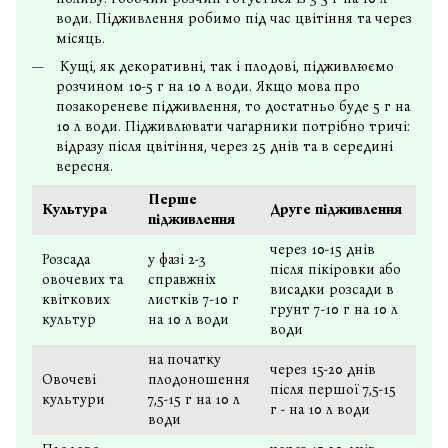
води. Підживлення робимо під час цвітіння та через
місяць.
Кущі, як декоративні, так і плодові, підживлюємо
розчином 10-5 г на 10 л води. Якщо мова про
позакореневе підживлення, то достатньо буде 5 г на
10 л води. Підживлювати чагарники потрібно тричі:
відразу після цвітіння, через 25 днів та в середині
вересня.
Перше
Культура
Друге підживлення
підживлення
через 10-15 днів
Розсада
у фазі 2-3
після пікіровки або
овочевих та
справжніх
висадки розсади в
квіткових
листків 7-10 г
грунт 7-10 г на 10 л
культур
на 10 л води
води
на початку
через 15-20 днів
Овочеві
плодоношення
після першої 7,5-15
культури
7,5-15 г на 10 л
г - на 10 л води
води