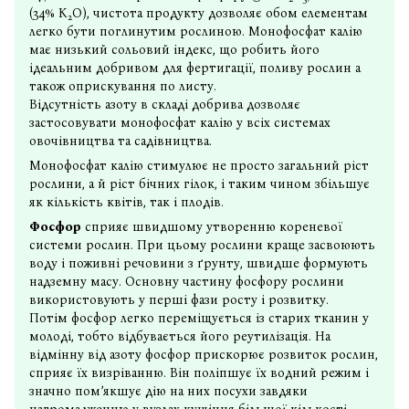
(34% K
O), чистота продукту дозволяє обом елементам
2
легко бути поглинутим рослиною. Mонофосфат калію
має низький сольовий індекс, що робить його
ідеальним добривом
для фертигації, поливу рослин а
також оприскування по листу.
Відсутність азоту в складі добрива дозволяє
застосовувати монофосфат калію у всіх системах
овочівництва та садівництва.
Монофосфат калію стимулює не просто загальний ріст
рослини, а й ріст бічних гілок, і таким чином збільшує
як кількість квітів, так і плодів.
Фосфор
сприяє швидшому утворенню кореневої
системи рослин. При цьому рослини краще засвоюють
воду і поживні речовини з ґрунту, швидше формують
надземну масу. Основну частину фосфору рослини
використовують у перші фази росту і розвитку.
Потім фосфор легко переміщується із старих тканин у
молоді, тобто відбувається його реутилізація. На
відмінну від азоту фосфор прискорює розвиток рослин,
сприяє їх визріванню. Він поліпшує їх водний режим і
значно пом’якшує дію на них посухи завдяки