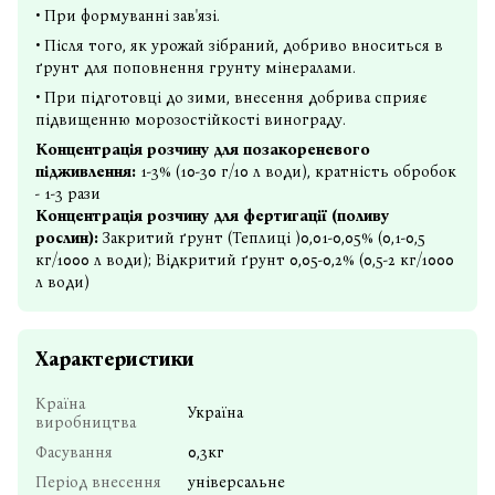
• При формуванні зав'язі.
• Після того, як урожай зібраний, добриво вноситься в
ґрунт для поповнення грунту мінералами.
• При підготовці до зими, внесення добрива сприяє
підвищенню морозостійкості винограду.
Концентрація розчину для позакореневого
підживлення:
1-3% (10-30 г/10 л води), кратність обробок
- 1-3 рази
Концентрація розчину для фертигації (поливу
рослин):
Закритий ґрунт (Теплиці )0,01-0,05% (0,1-0,5
кг/1000 л води); Відкритий ґрунт 0,05-0,2% (0,5-2 кг/1000
л води)
Характеристики
Країна
Україна
виробництва
Фасування
0,3кг
Період внесення
універсальне