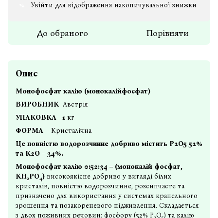
Увійти
для відображення накопичувальної знижки
%
До обраного
Порівняти
Опис
Монофосфат калію (монокалійфосфат)
ВИРОБНИК
Австрія
УПАКОВКА 1
кг
ФОРМА
Кристалічна
Це повністю водорозчинне добриво містить P2О5 52%
та K2O – 34%.
Монофосфат калію 0:52:34 – (монокалій фосфат,
КН
РО
)
високоякісне
добриво у вигляді білих
2
4
кристалів
, повністю водорозчинне, розсипчасте та
призначено для використання у системах крапельного
зрошення та позакореневого підживлення. Складається
з двох поживних речовин: фосфору (52% P
O
) та калію
2
5