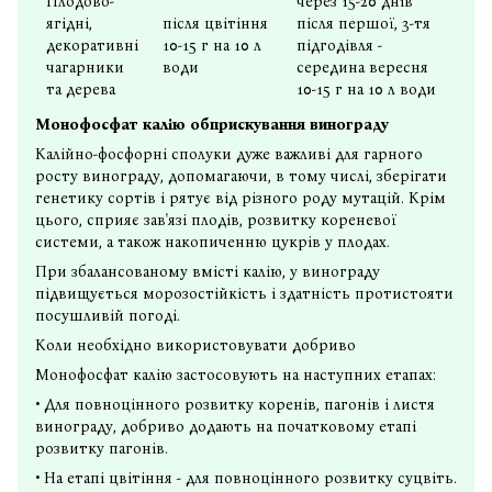
Плодово-
через 15-20 днів
ягідні,
після цвітіння
після першої, 3-тя
декоративні
10-15 г на 10 л
підгодівля -
чагарники
води
середина вересня
та дерева
10-15 г на 10 л води
Монофосфат калію обприскування винограду
Калійно-фосфорні сполуки дуже важливі для гарного
росту винограду, допомагаючи, в тому числі, зберігати
генетику сортів і рятує від різного роду мутацій. Крім
цього, сприяє зав'язі плодів, розвитку кореневої
системи, а також накопиченню цукрів у плодах.
При збалансованому вмісті калію, у винограду
підвищується морозостійкість і здатність протистояти
посушливій погоді.
Коли необхідно використовувати добриво
Монофосфат калію застосовують на наступних етапах:
• Для повноцінного розвитку коренів, пагонів і листя
винограду, добриво додають на початковому етапі
розвитку пагонів.
• На етапі цвітіння - для повноцінного розвитку суцвіть.