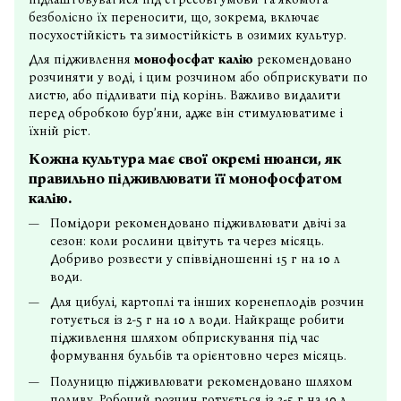
безболісно їх переносити, що, зокрема, включає
посухостійкість та зимостійкість в озимих культур.
Для підживлення
монофосфат калію
рекомендовано
розчиняти у воді, і цим розчином або обприскувати по
листю, або підливати під корінь. Важливо видалити
перед обробкою бурʼяни, адже він стимулюватиме і
їхній ріст.
Кожна культура має свої окремі нюанси, як
правильно підживлювати її монофосфатом
калію.
Помідори рекомендовано підживлювати двічі за
сезон: коли рослини цвітуть та через місяць.
Добриво розвести у співвідношенні 15 г на 10 л
води.
Для цибулі, картоплі та інших коренеплодів розчин
готується із 2-5 г на 10 л води. Найкраще робити
підживлення шляхом обприскування під час
формування бульбів та орієнтовно через місяць.
Полуницю підживлювати рекомендовано шляхом
поливу. Робочий розчин готується із 3-5 г на 10 л