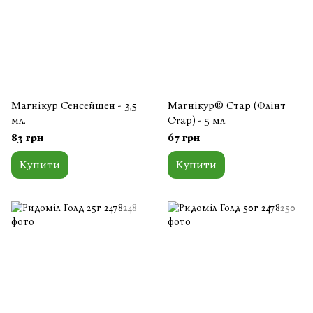
Магнікур Сенсейшен - 3,5
Магнікур® Стар (Флінт
мл.
Стар) - 5 мл.
83 грн
67 грн
Купити
Купити