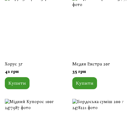
Хорус 3г
Медян Екстра 20г
42 грн
35 грн
Купити
Купити