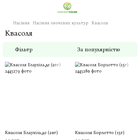
Насіння
Насіння овочевих культур
Квасоля
Квасоля
Фільтр
За популярністю
Квасоля Блаухільде (20г)
Квасоля Борлотто (15г)