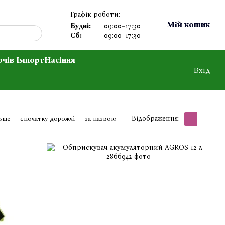
Графік роботи:
Мій кошик
Будні:
09:00–17:30
Сб:
09:00–17:30
очів Імпорт
Насіння
Вхід
Відображення:
вше
спочатку дорожчі
за назвою