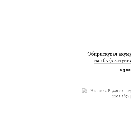
Обприскувач акум
на 16л (з латун
2 300