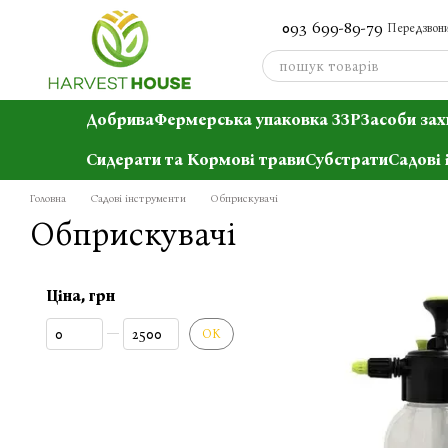
Перейти до основного контенту
093 699-89-79
Передзвони
Добрива
Фермерська упаковка ЗЗР
Засоби зах
Сидерати та Кормові трави
Субстрати
Садові 
Головна
Садові інструменти
Обприскувачі
Обприскувачі
Ціна, грн
Від Ціна, грн
До Ціна, грн
ОК