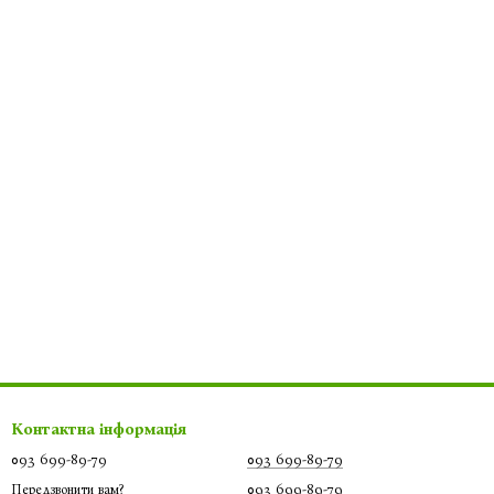
Контактна інформація
093 699-89-79
093 699-89-79
093 699-89-79
Передзвонити вам?