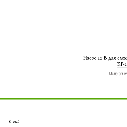
Насос 12 В для еле
KF-2
Ціну ут
© 2026