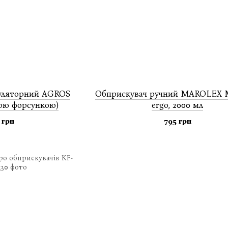
уляторний AGROS
Обприскувач ручний MAROLEX
ною форсункою)
ergo, 2000 мл
 грн
795 грн