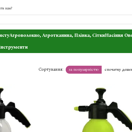
ти вам?
исту
Агроволокно, Агротканина, Плівка, Сітки
Насіння Ов
інструменти
Сортування:
за популярністю
спочатку деше