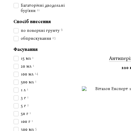
Багаторічні дводольні
11
бур'яни
Спосіб внесення
6
по поверхні грунту
23
обприскування
Фасування
Антипері
1
15 мл
1
20 мл
220 
14
100 мл
1
500 мл
1
1 л
1
3 г
2
5 г
1
50 г
1
100 г
5
300 мл