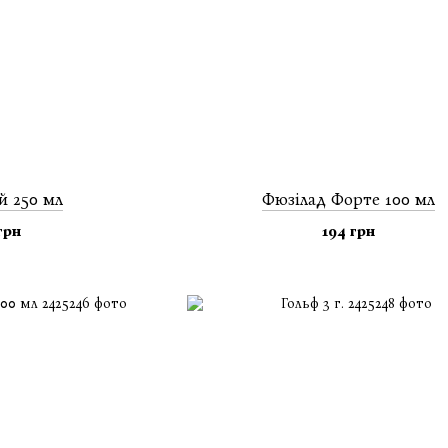
й 250 мл
Фюзілад Форте 100 мл
грн
194 грн