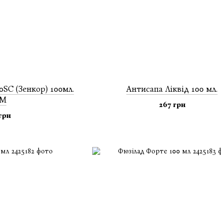
0SC (Зенкор) 100мл.
Антисапа Ліквід 100 мл.
BM
267 грн
грн