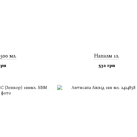
300 мл.
Напалм 1л.
грн
530 грн