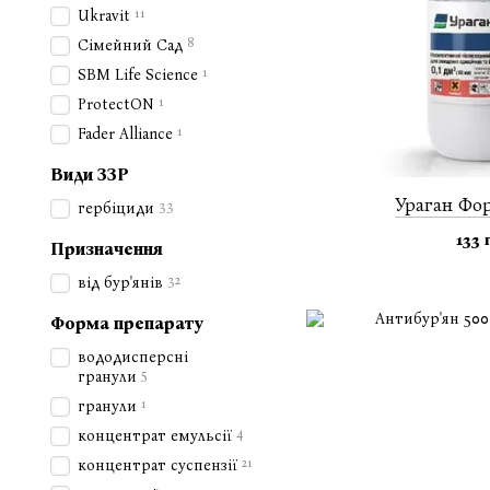
11
Ukravit
8
Сімейний Сад
1
SBM Life Science
1
ProtectON
1
Fader Alliance
Види ЗЗР
Ураган Фор
33
гербіциди
133 
Призначення
32
від бур'янів
Форма препарату
вододисперсні
5
гранули
1
гранули
4
концентрат емульсії
21
концентрат суспензії