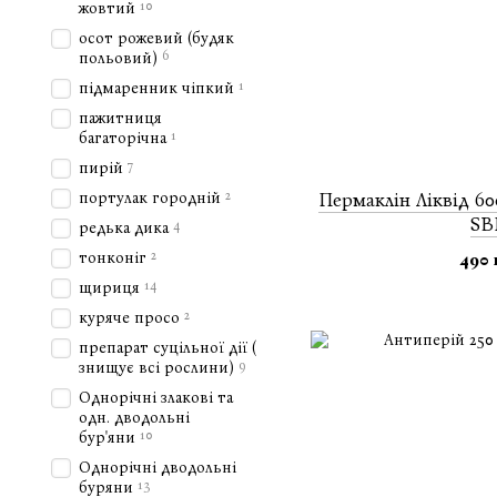
10
жовтий
осот рожевий (будяк
6
польовий)
1
підмаренник чіпкий
пажитниця
1
багаторічна
7
пирій
2
Пермаклін Ліквід 60
портулак городній
S
4
редька дика
2
тонконіг
490 
14
щириця
2
куряче просо
препарат суцільної дії (
9
знищує всі рослини)
Однорічні злакові та
одн. дводольні
10
бур'яни
Однорічні дводольні
13
буряни