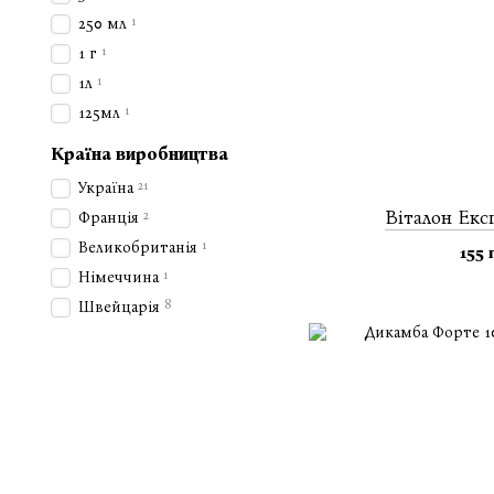
1
250 мл
1
1 г
1
1л
1
125мл
Країна виробництва
21
Україна
Віталон Екс
2
Франція
1
Великобританія
155 
1
Німеччина
8
Швейцарія