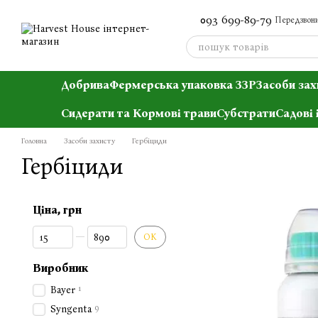
Перейти до основного контенту
093 699-89-79
Передзвони
Добрива
Фермерська упаковка ЗЗР
Засоби зах
Сидерати та Кормові трави
Субстрати
Садові 
Головна
Засоби захисту
Гербіциди
Гербіциди
Ціна, грн
Від Ціна, грн
До Ціна, грн
ОК
Виробник
1
Bayer
9
Syngenta