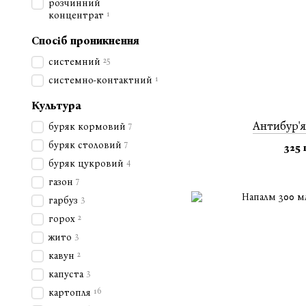
розчинний
1
концентрат
Спосіб проникнення
25
системний
1
системно-контактний
Культура
Антибур'я
7
буряк кормовий
7
буряк столовий
325 
4
буряк цукровий
7
газон
3
гарбуз
2
горох
3
жито
2
кавун
3
капуста
16
картопля