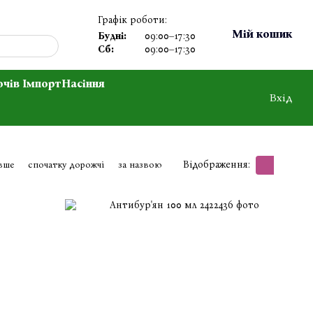
Графік роботи:
Мій кошик
Будні:
09:00–17:30
Сб:
09:00–17:30
очів Імпорт
Насіння
Вхід
Відображення:
вше
спочатку дорожчі
за назвою