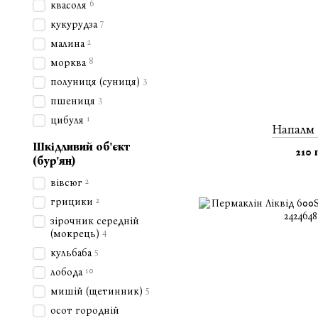
6
квасоля
7
кукурудза
2
малина
8
морква
3
полуниця (суниця)
3
пшениця
1
цибуля
Напалм 
Шкідливий об'єкт
210 
(бур'ян)
2
вівсюг
2
грицики
зірочник середній
4
(мокрець)
5
кульбаба
10
лобода
5
мишій (щетинник)
осот городній