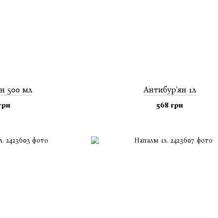
н 500 мл
Антибур'ян 1л
грн
568 грн