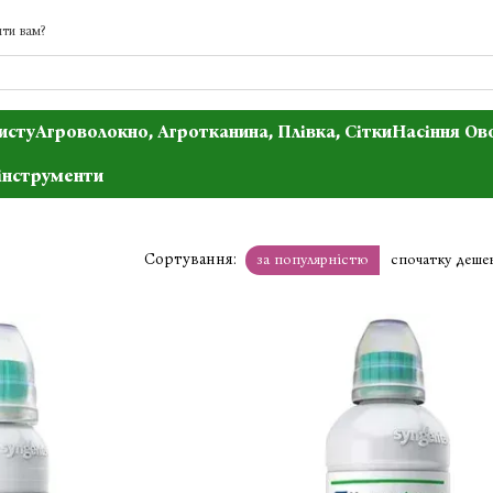
ти вам?
исту
Агроволокно, Агротканина, Плівка, Сітки
Насіння Ов
інструменти
Сортування:
за популярністю
спочатку деше