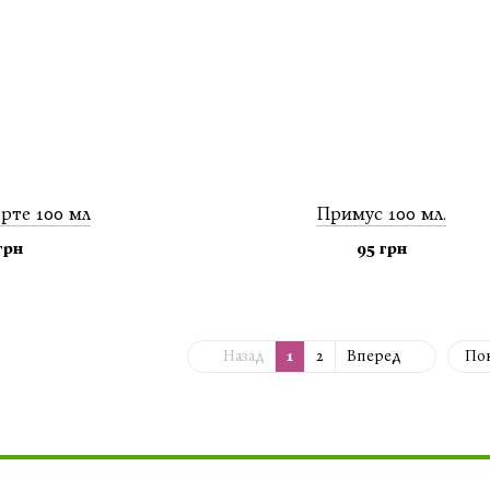
рте 100 мл
Примус 100 мл.
грн
95 грн
Назад
1
2
Вперед
Пок