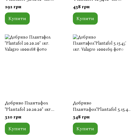
Valagro
Valagro
292 грн
438 грн
Купити
Купити
Добриво Плантафол
Добриво
"Plantafol 20.20.20" 1кг.
Плантафол"Plantafol 5.15.45"
Valagro
1кг. Valagro
320 грн
348 грн
Купити
Купити