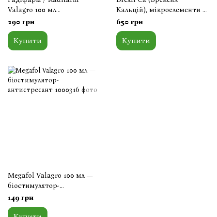
Valagro 100 мл
Кальцій), мікроелементи в
біостимулятор кореневої
хелатній формі, 1 кг,
290 грн
650 грн
системи
Valagro
Купити
Купити
Megafol Valagro 100 мл —
біостимулятор-
антистресант
149 грн
Купити