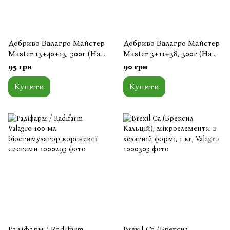
Добриво Валагро Майстер
Добриво Валагро Майстер
Master 13+40+13, 300г (На
Master 3+11+38, 300г (На
вагу)
вагу)
95 грн
90 грн
Купити
Купити
Радіфарм / Radifarm
Brexil Ca (Брексил