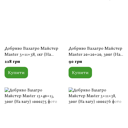
Добриво Валагро Майстер
Добриво Валагро Майстер
Master 3+11+38, 1кг (На
Master 20+20+20, 300г (На
вагу)
вагу)
228 грн
90 грн
Купити
Купити