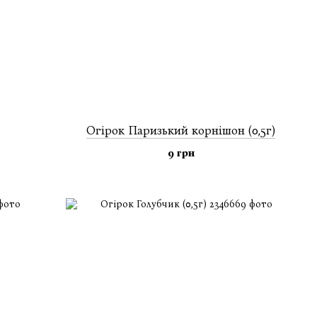
Огiрок Паризький корнiшон (0,5г)
9 грн