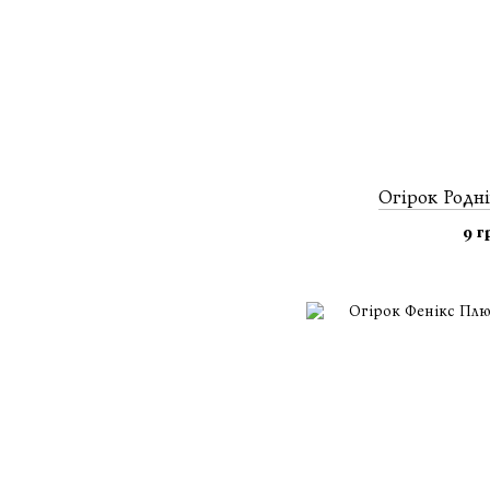
Огiрок Родніч
9 г