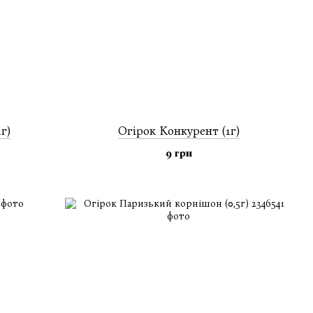
г)
Огiрок Конкурент (1г)
9 грн