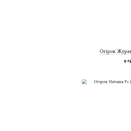
Огiрок Журавл
9 г