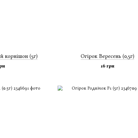
й корнiшон (5г)
Огiрок Вересень (0,5г)
грн
16 грн