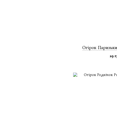
Огiрок Паризьки
19 