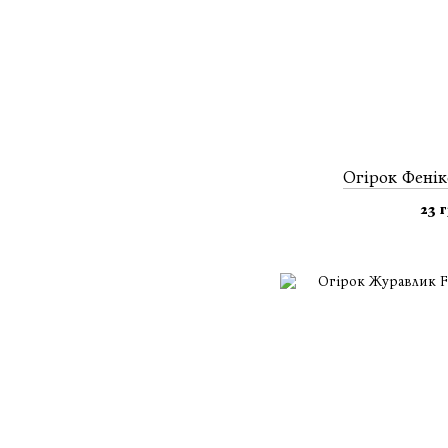
Огiрок Фенік
23 