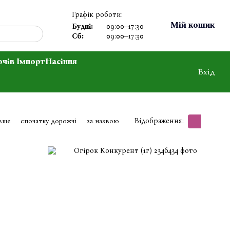
Графік роботи:
Мій кошик
Будні:
09:00–17:30
Сб:
09:00–17:30
очів Імпорт
Насіння
Вхід
Відображення:
вше
спочатку дорожчі
за назвою