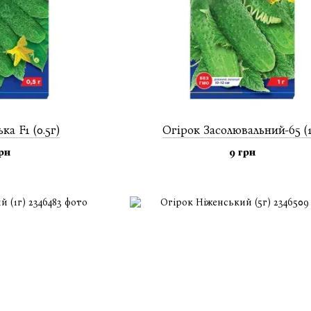
ка F1 (0.5г)
Огiрок Засолювальний-65 (1
грн
9 грн