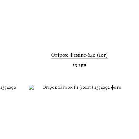
Огiрок Фенікс-640 (10г)
23 грн