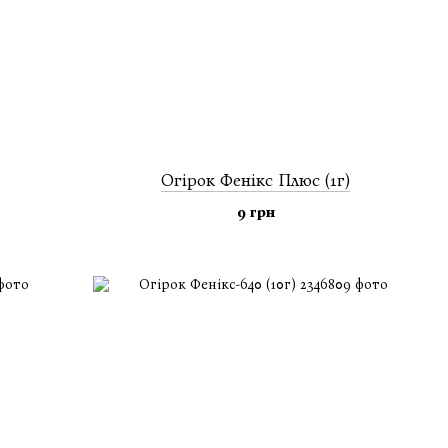
Огiрок Фенікс Плюс (1г)
9 грн