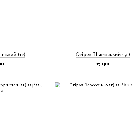
нський (1г)
Огiрок Ніженський (5г)
рн
17 грн