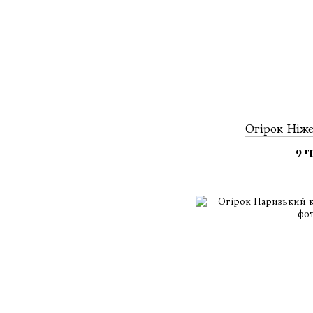
Огiрок Ніже
9 г