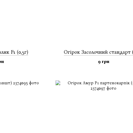
ик F1 (0,5г)
Огiрок Засолочний стандарт (
рн
9 грн