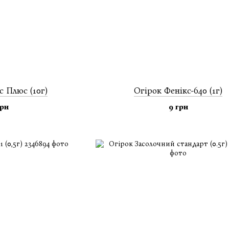
с Плюс (10г)
Огiрок Фенікс-640 (1г)
грн
9 грн