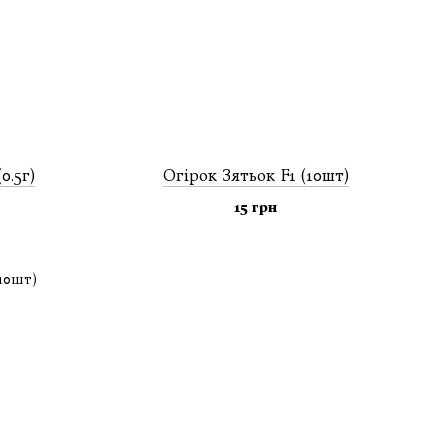
0.5г)
Огiрок Зятьок F1 (10шт)
15 грн