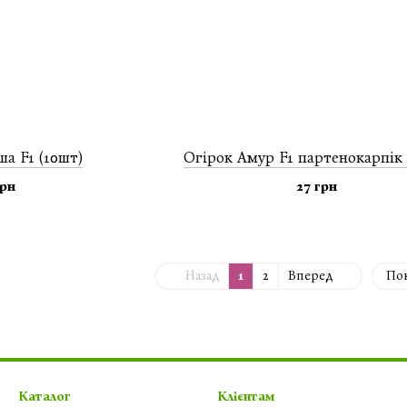
а F1 (10шт)
Огiрок Амур F1 партенокарпік 
грн
27 грн
Назад
1
2
Вперед
Пок
Каталог
Клієнтам