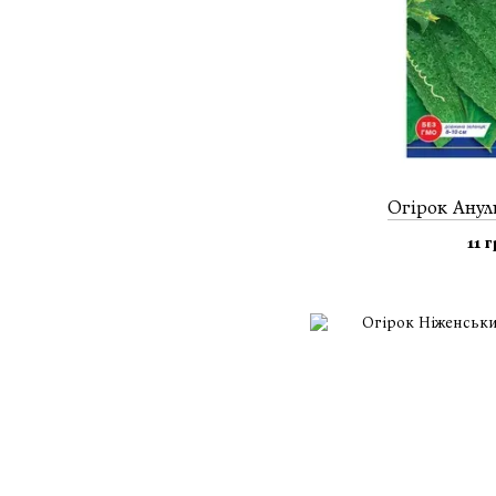
Огiрок Ануль
11 