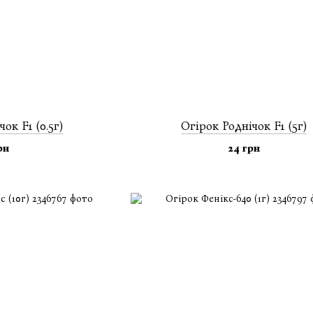
ок F1 (0.5г)
Огiрок Роднічок F1 (5г)
рн
24 грн