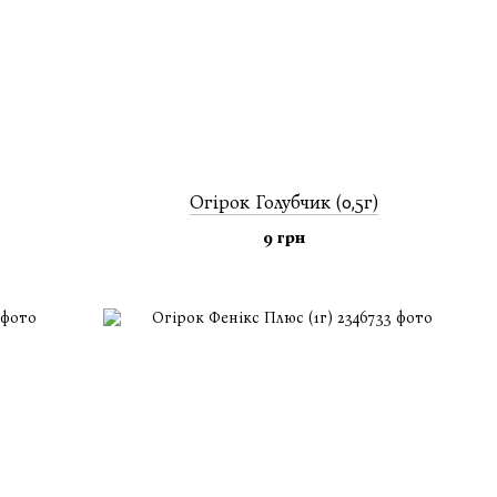
Огiрок Голубчик (0,5г)
9 грн