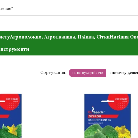
ти вам?
исту
Агроволокно, Агротканина, Плівка, Сітки
Насіння Ов
інструменти
Сортування:
за популярністю
спочатку деше