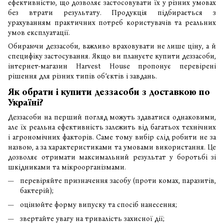
ефективністю, що дозволяє застосовувати їх у різних умовах
без втрати результату. Продукція підбирається з
урахуванням практичних потреб користувачів та реальних
умов експлуатації.
Обираючи деззасоби, важливо враховувати не лише ціну, а й
специфіку застосування. Якщо ви плануєте купити деззасоби,
інтернет-магазин Harvest House пропонує перевірені
рішення для різних типів об’єктів і завдань.
Як обрати і купити деззасоби з доставкою по
Україні?
Деззасоби на перший погляд можуть здаватися однаковими,
але їх реальна ефективність залежить від багатьох технічних
і агрономічних факторів. Саме тому вибір слід робити не за
назвою, а за характеристиками та умовами використання. Це
дозволяє отримати максимальний результат у боротьбі зі
шкідниками та мікроорганізмами.
перевіряйте призначення засобу (проти комах, паразитів,
бактерій);
оцінюйте форму випуску та спосіб нанесення;
звертайте увагу на тривалість захисної дії;