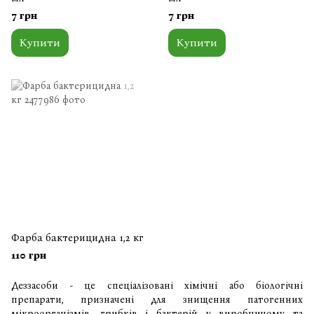
7 грн
7 грн
Купити
Купити
Фарба бактерицидна 1,2 кг
110 грн
Деззасоби - це спеціалізовані хімічні або біологічні
препарати, призначені для знищення патогенних
мікроорганізмів, грибків і бактерій у виробничому та