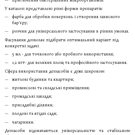
пригнічення бактеріальних мікроорганізмів.
У каталозі представлені різні форми препаратів:
фарба для обробки поверхонь і створення захисного
бар’єру;
розчин для універсального застосування в різних умовах.
Фасування дозволяє підібрати оптимальний варіант під
конкретні задачі:
5 мл - для точкового або пробного використання;
1,2 кгт- для великих площ та професійного застосування.
Сфера використання деззасобів є дуже широкою:
житлові будинки та квартири;
промислові та складські приміщення;
громадські заклади;
присадибні ділянки;
плодові та ягідні сади;
чагарники.
Деззасоби відзначаються універсальністю та стабільною