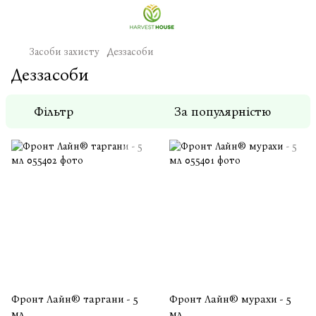
Засоби захисту
Деззасоби
Деззасоби
Фільтр
За популярністю
Фронт Лайн® таргани - 5
Фронт Лайн® мурахи - 5
мл
мл