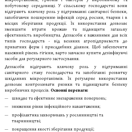
побутовому середовищі. У сільському господарстві вони
відіграють ключову роль у підтриманні санітарної безпеки,
запобігаючи поширенню інфекцій серед рослин, тварин і в
місцях зберігання продукції. Їх використання дозволяє
зменшити втрати врожаю та підвищити загальну
ефективність виробництва. Деззасоби є важливими для всіх
типів господарств - від великих агропідприємств до
приватних ферм і присадибних ділянок. Щоб забезпечити
належний рівень гігієни, варто завчасно купити дезінфікуючі
засоби для регулярного застосування.
Деззасоби відіграють ключову роль у підтриманні
санітарного стану господарства та запобіганні розвитку
шкідливих мікроорганізмів. Їх регулярне використання
дозволяє контролювати ризики та підвищувати безпеку
виробничих процесів.
Основні переваги:
швидке та ефективне знезараження поверхонь;
зниження рівня інфекційного навантаження;
профілактика захворювань у рослинництві та
тваринництві;
покращення якості зберігання продукції;