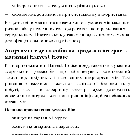
універсальність застосування в різних умовах;
економічна доцільність при системному використанні.
Без деззасобів можна працювати лише в умовах мінімальних
ризиків або у невеликих господарствах із контрольованим
середовищем. Проте навіть у таких випадках профілактична
дезінфекція значно підвищує безпеку.
Асортимент деззасобів на продаж в інтернет-
магазині Harvest House
В інтернет-магазині
Harvest House
представлений сучасний
асортимент деззасобів, що забезпечують комплексний
захист від шкідників і патогенних мікроорганізмів. Такі
рішення є важливою частиною санітарної безпеки як у
побуті, так і в аграрному секторі, адже дозволяють
ефективно контролювати поширення інфекцій та небажаних
організмів.
Основне призначення деззасобів:
знищення тарганів і мурах;
захист від шкідників і паразитів;