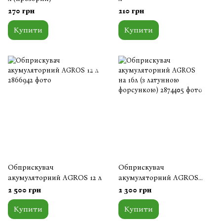
270 грн
210 грн
Купити
Купити
Обприскувач
Обприскувач
акумуляторний AGROS 12 л
акумуляторний AGROS
на 16л (з латунною
2 500 грн
2 300 грн
форсункою)
Купити
Купити