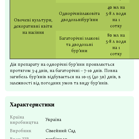
40 мл на
Однорічнізлаковіта
5-8 л води
дводольнібур’яни
на 1
Овочеві культури,
сотку
декоративні квіти
на насіння
80 мл на
Багаторічні злакові
5-8 л води
та дводольні
на 1
бур’яни
сотку
Дія препарату на однорічні бур’яни проявляється
протягом 3-4 днів, на багаторічні – 7-10 днів. Повна
загибель бур’янів відбувається на 10-15 (до 30) днів, в
залежності від погодних умов та виду бур’янів.
Характеристики
Країна
Україна
виробництва
Виробник
Сімейний Сад