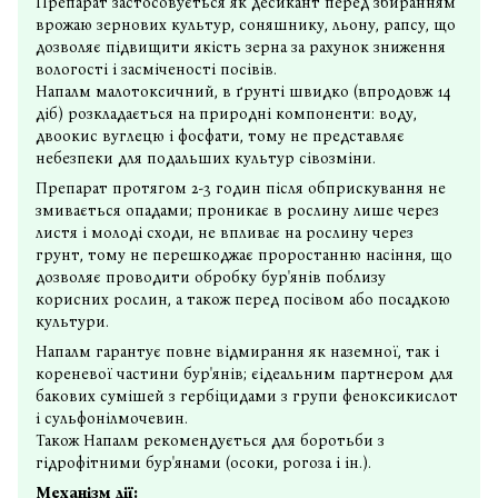
Препарат застосовується як десикант перед збиранням
врожаю зернових культур, соняшнику, льону, рапсу, що
дозволяє підвищити якість зерна за рахунок зниження
вологості і засміченості посівів.
Напалм малотоксичний, в ґрунті швидко (впродовж 14
діб) розкладається на природні компоненти: воду,
двоокис вуглецю і фосфати, тому не представляє
небезпеки для подальших культур сівозміни.
Препарат протягом 2-3 годин після обприскування не
змивається опадами; проникає в рослину лише через
листя і молоді сходи, не впливає на рослину через
грунт, тому не перешкоджає проростанню насіння, що
дозволяє проводити обробку бур'янів поблизу
корисних рослин, а також перед посівом або посадкою
культури.
Напалм гарантує повне відмирання як наземної, так і
кореневої частини бур'янів; єідеальним партнером для
бакових сумішей з гербіцидами з групи феноксикислот
і сульфонілмочевин.
Також Напалм рекомендується для боротьби з
гідрофітними бур'янами (осоки, рогоза і ін.).
Механізм дії: