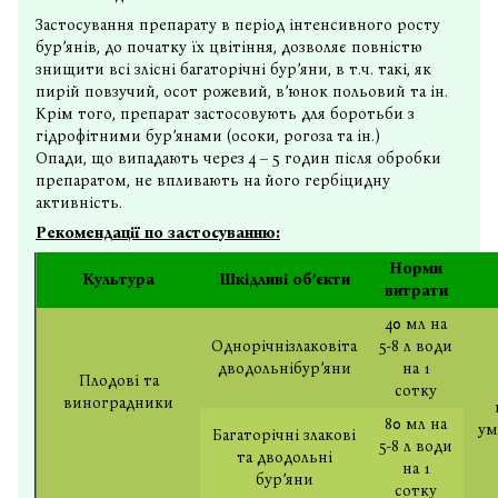
Застосування препарату в період інтенсивного росту
бур’янів, до початку їх цвітіння, дозволяє повністю
знищити всі злісні багаторічні бур’яни, в т.ч. такі, як
пирій повзучий, осот рожевий, в’юнок польовий та ін.
Крім того, препарат застосовують для боротьби з
гідрофітними бур’янами (осоки, рогоза та ін.)
Опади, що випадають через 4 – 5 годин після обробки
препаратом, не впливають на його гербіцидну
активність.
Рекомендації по застосуванню:
Норми
Культура
Шкідливі об
’
єкти
витрати
40 мл на
Однорічнізлаковіта
5-8 л води
дводольнібур’яни
на 1
Плодові та
сотку
виноградники
80 мл на
ум
Багаторічні злакові
5-8 л води
та дводольні
на 1
бур’яни
сотку