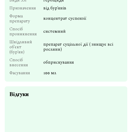
Види ЗЗР
гербіциди
Призначення
від бур'янів
Форма
концентрат суспензії
препарату
Спосіб
системний
проникнення
Шкідливий
препарат суцільної дії ( знищує всі
об'єкт
рослини)
(бур'ян)
Спосіб
обприскування
внесення
Фасування
100 мл
Відгуки