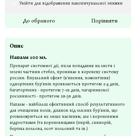
Увійти
для відображення накопичувальної знижки
%
До обраного
Порівняти
Опис
Напалм 100 мл.
Препарат системної дії, після попадання на листя і
зелені частини стебел, проникає в кореневу систему
рослин. Візуальний ефект (в’янення, пожовтіння)
однорічних бур'янів проявляється протягом 2-4 днів,
багаторічних - протягом 7-10 днів, чагарникової
рослинності - протягом 20-30 днів.
Напалм - найбільш ефективний спосіб результативного
для очищення полів, ділянок від злісних бур'янів, що
розмножуються не лише насінням, але і кореневими
відростками (та кореневищами (пирій, свинорій,
берізка польова, осот польовий та ін.).