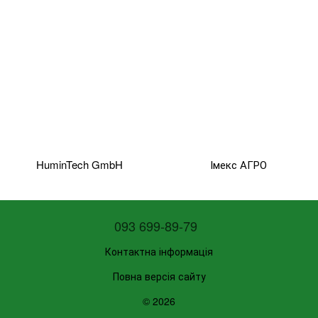
HuminTech GmbH
Імекс АГРО
093 699-89-79
Контактна інформація
Повна версія сайту
© 2026