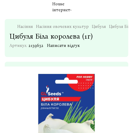
Насіння
Насіння овочевих культур
Цибуля
Цибуля Бiла
Цибуля Бiла королева (1г)
Артикул:
2139632
Написати відгук