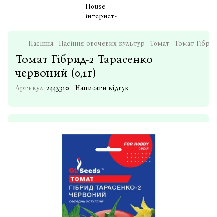
Насіння
Насіння овочевих культур
Томат
Томат Гiбрид
Томат Гiбрид-2 Тарасенко
червоний (0,1г)
Артикул:
2443310
Написати відгук