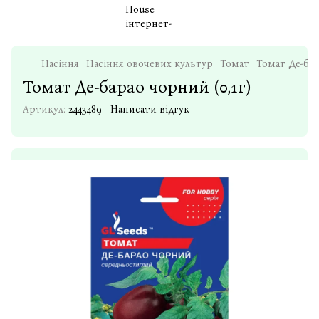
Насіння
Насіння овочевих культур
Томат
Томат Де-бар
Томат Де-барао чорний (0,1г)
Артикул:
2443489
Написати відгук