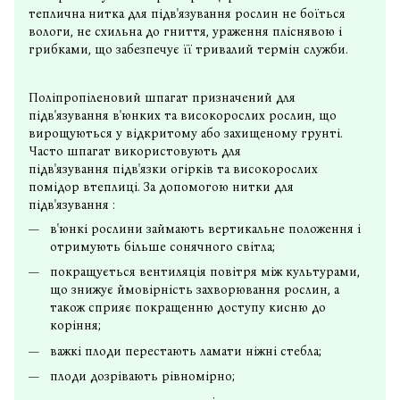
теплична нитка для підв'язування рослин не боїться
вологи, не схильна до гниття, ураження пліснявою і
грибками, що забезпечує її тривалий термін служби.
Поліпропіленовий шпагат призначений для
підв'язування в'юнких та високорослих рослин, що
вирощуються у відкритому або захищеному грунті.
Часто шпагат використовують для
підв'язування підв'язки огірків та високорослих
помідор втеплиці. За допомогою нитки для
підв'язування :
в'юнкі рослини займають вертикальне положення і
отримують більше сонячного світла;
покращується вентиляція повітря між культурами,
що знижує ймовірність захворювання рослин, а
також сприяє покращенню доступу кисню до
коріння;
важкі плоди перестають ламати ніжні стебла;
плоди дозрівають рівномірно;