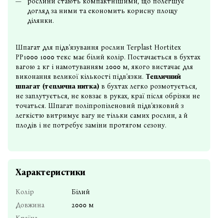
рослини стають компактнішими, що полегшує
догляд за ними та економить корисну площу
ділянки.
Шпагат для підв'язування рослин
Terplast Hortitex
РР1000 1000 текс має білий колір. Постачається в бухтах
вагою 2 кг і намотуванням 2000 м, якого вистачає для
виконання великої кількості підв'язки.
Тепличний
шпагат (теплична нитка)
в бухтах легко розмотується,
не заплутується, не ковзає в руках, краї після обрізки не
точаться. Шпагат поліпропіленовий підв'язковий з
легкістю витримує вагу не тільки самих рослин, а й
плодів і не потребує заміни протягом сезону.
Характеристики
Колір
Білий
Довжина
2000 м