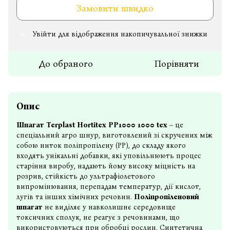
Замовити швидко
Увійти
для відображення накопичувальної знижки
%
До обраного
Порівняти
Опис
Шпагат Terplast Hortitex РР1000 1000 tex
– це
спеціальний агро шнур, виготовлений зі скручених між
собою ниток поліпропілену (РР), до складу якого
входять унікальні добавки, які уповільнюють процес
старіння виробу, надають йому високу міцність на
розрив, стійкість до ультрафіолетового
випромінювання, перепадам температур, дії кислот,
лугів та інших хімічних речовин.
Поліпропіленовий
шпагат
не виділяє у навколишнє середовище
токсичних сполук, не реагує з речовинами, що
використовуються при обробці рослин. Синтетична