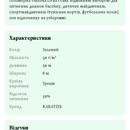
Полімерна тіньова сітка стане відмінним вибором для
затінення ділянок басейну, дитячих майданчиків,
спортмайданчиків (тенісних кортів, футбольних полів),
зон відпочинку на узбережжі.
Характеристики
Колір
Зелений
Щільність
50 г/м²
Довжина
50 м
Ширина
8 м
Країна
Греція
виробник
Відсоток
50%
затінення
Бренд
KARATZIS
Відгуки