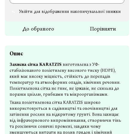
Увійти
для відображення накопичувальної знижки
%
До обраного
Порівняти
Опис
Захисна сітка KARATZIS
виготовлена ​​з УФ-
стабілізованого поліетилену високого тиску (HDPE),
який має високу міцність, стійкість до перепадів
температур та атмосферних опадів, хімічних речовин.
Поліетиленова сітка не гниє, не іржавіє, не схильна до
поразки цвіллю, грибками та мікроорганізмами.
Ткана поліетиленова сітка KARATZIS широко
використовується в садівництві та овочівництві для
затінення рослин на відкритому грунті. Вона захищає
від інфрачервоного випромінювання, створюючи тінь
та розсіюючи сонячні промені, завдяки чому
зменшуються витрати на полив грядок і хімічний