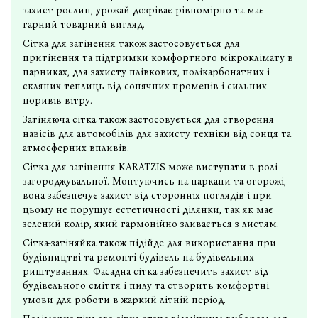
захист рослин, урожай дозріває рівномірно та має
гарний товарний вигляд.
Сітка для затінення також застосовується для
притінення та підтримки комфортного мікроклімату в
парниках, для захисту плівкових, полікарбонатних і
скляних теплиць від сонячних променів і сильних
поривів вітру.
Затіняюча сітка також застосовується для створення
навісів для автомобілів для захисту техніки від сонця та
атмосферних впливів.
Сітка для затінення KARATZIS може виступати в ролі
загороджувальної. Монтуючись на паркани та огорожі,
вона забезпечує захист від сторонніх поглядів і при
цьому не порушує естетичності ділянки, так як має
зелений колір, який гармонійно зливається з листям.
Сітка-затіняйка
також підійде для використання при
будівництві та ремонті будівель на будівельних
риштуваннях. Фасадна сітка забезпечить захист від
будівельного сміття і пилу та створить комфортні
умови для роботи в жаркий літній період.