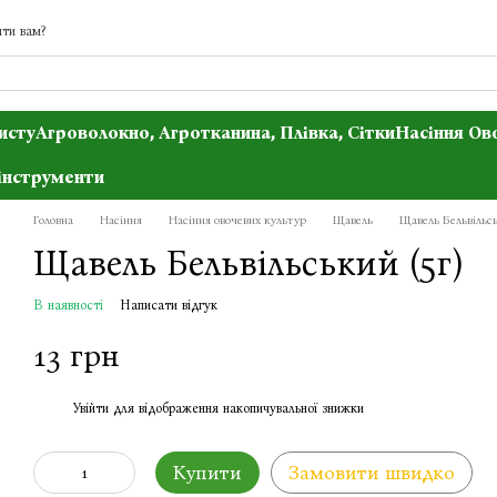
ти вам?
исту
Агроволокно, Агротканина, Плівка, Сітки
Насіння Ов
інструменти
Головна
Насіння
Насіння овочевих культур
Щавель
Щавель Бельвiльсь
Щавель Бельвiльський (5г)
В наявності
Написати відгук
13 грн
Увійти
для відображення накопичувальної знижки
%
Купити
Замовити швидко