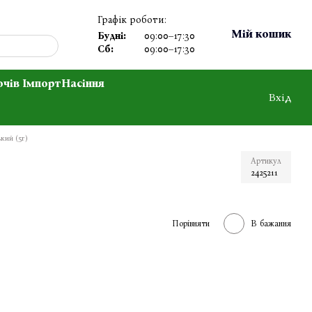
Графік роботи:
Мій кошик
Будні:
09:00–17:30
Сб:
09:00–17:30
очів Імпорт
Насіння
Вхід
кий (5г)
Артикул
2425211
Порівняти
В бажання