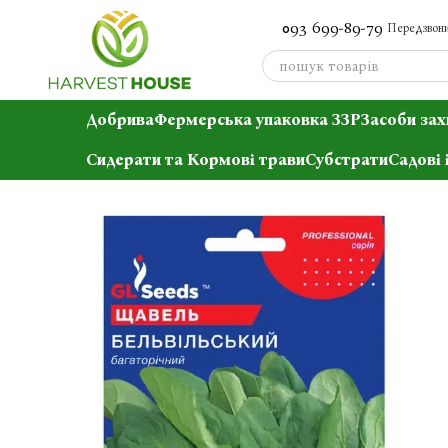
Перейти до основного контенту
093 699-89-79
Передзвони
Добрива
Фермерська упаковка ЗЗР
Засоби зах
Сидерати та Кормові трави
Субстрати
Садові 