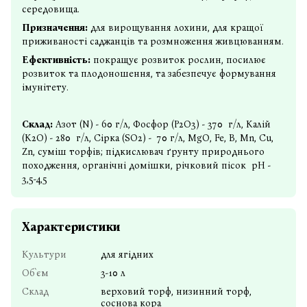
середовища.
Призначення:
для вирощування лохини, для кращої
приживаності саджанців
та розмноження живцюванням.
Ефективність:
покращує розвиток рослин, посилює
розвиток та плодоношення, та забезпечує формування
імунітету.
Склад:
Азот (N) - 60 г/л, Фосфор (P2O3) - 370 г/л, Калій
(K2O) - 280 г/л, Сірка (SO2) - 70 г/л, MgO, Fe, B, Mn, Cu,
Zn, суміш торфів; підкислювач ґрунту природнього
походження, органічні домішки, річковий пісок рН -
3,5-4,5
Характеристики
Культури
для ягідних
Об`єм
3-10 л
Склад
верховий торф, низинний торф,
соснова кора