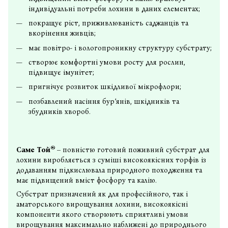
індивідуальні потреби лохини в даних елементах;
покращує ріст, приживлюваність саджанців та
вкорінення живців;
має повітро- і вологопроникну структуру субстрату;
створює комфортні умови росту для рослин,
підвищує імунітет;
пригнічує розвиток шкідливої мікрофлори;
позбавлений насіння бур’янів, шкідників та
збудників хвороб.
®
Саме Той
– повністю готовий
поживний субстрат
для
лохини виробляється з суміші високоякісних торфів із
додаванням підкислювала
природного походження та
має підвищений вміст фосфору та калію.
Субстрат призначений як для професійного, так і
аматорського вирощування лохини, високоякісні
компоненти якого створюють сприятливі умови
вирощування максимально наближені до природнього