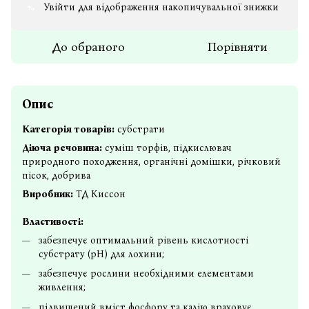
Увійти
для відображення накопичувальної знижки
%
До обраного
Порівняти
Опис
Категорія товарів:
субстрати
Діюча речовина:
суміш торфів, підкислювач
природного походження, органічні домішки, річковий
пісок, добрива
Виробник:
ТД Киссон
Властивості:
забезпечує оптимальний рівень кислотності
субстрату (pH) для лохини;
забезпечує рослини необхідними елементами
живлення;
підвищений вміст фосфору та калію враховує