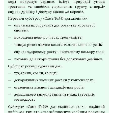
кора покращує аерацію, імітує природні умови
зростання та запобігає ущільненню ґрунту, а перліт
сприяє дренажу і доступу кисню до коренів.
Переваги субстрату «Саме Той® для хвойних»:
оптимальна структура для розвитку кореневої
системи;
покращена повітро- і водопроникність;
знижує ризик застою вологи та загнивання коренів;
сприяє здоровому росту і насиченому кольору хвої;
готовий до використання без додаткових домішок.
Субстрат рекомендований для:
туї, ялини, сосни, ялівцю;
декоративних хвойних рослин у контейнерах;
озеленення ділянок і ландшафтних робіт;
домашнього використання та малих і середніх
господарств.
Субстрат «Саме Той® для хвойних» 40 л - надійний
вибір для тих, хто хоче забезпечити хвойним рослинам