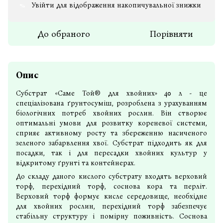
Увійти
для відображення накопичувальної знижки
%
До обраного
Порівняти
Опис
Субстрат «Саме Той® для хвойних» 40 л - це
спеціалізована ґрунтосуміш, розроблена з урахуванням
біологічних потреб хвойних рослин. Він створює
оптимальні умови для розвитку кореневої системи,
сприяє активному росту та збереженню насиченого
зеленого забарвлення хвої.
Субстрат
підходить як для
посадки, так і для пересадки хвойних культур у
відкритому ґрунті та контейнерах.
До складу даного
кислого субстрату
входять верховий
торф, перехідний торф, соснова кора та перліт.
Верховий торф формує кисле середовище, необхідне
для хвойних рослин, перехідний торф забезпечує
стабільну структуру і помірну поживність. Соснова