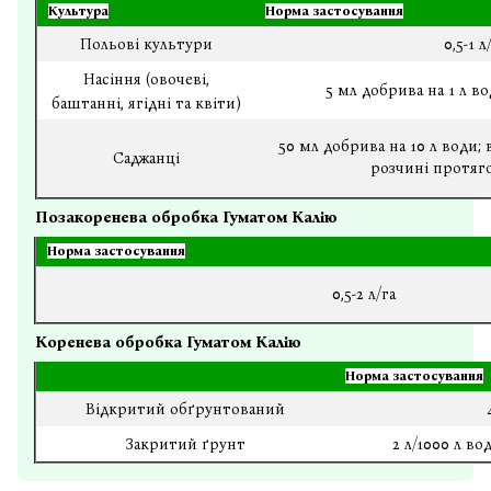
Культура
Норма застосування
Польові культури
0,5-1 л
Насіння (овочеві,
5 мл добрива на 1 л во
баштанні, ягідні та квіти)
50 мл добрива на 10 л води;
Саджанці
розчині протяго
Позакоренева обробка Гуматом Калію
Норма застосування
0,5-2 л/га
Коренева обробка Гуматом Калію
Норма застосування
Відкритий обґрунтований
Закритий ґрунт
2 л/1000 л во