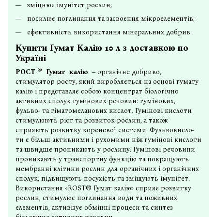
зміцнює імунітет рослин;
посилює поглинання та засвоєння мікроелементів;
ефективність використання мінеральних добрив.
Купити Гумат Калію 10 л з доставкою по
Україні
®
РОСТ
Гумат
калію
– органічне
добриво
,
стимулятор росту, який виробляється на основі гумату
калію і представляє собою концентрат біологічно
активних сполук гумінових речовин: гумінових,
фульво- та гіматомеланових кислот. Гумінові кислоти
стимулюють ріст та розвиток рослин, а також
сприяють розвитку кореневої системи. Фульвокисло-
ти є більш активними і рухомими ніж гумінові кислоти
та швидше проникають у рослину. Гумінові речовини
проникають у транспортну функцію та покращують
мембранні клітини рослин для органічних і органічних
сполук, підвищують посухість та зміщують імунітет.
Використання «
ROST® Гумат калію
» сприяє розвитку
рослин, стимулює поглинання води та поживних
елементів, активізує обмінні процеси та синтез