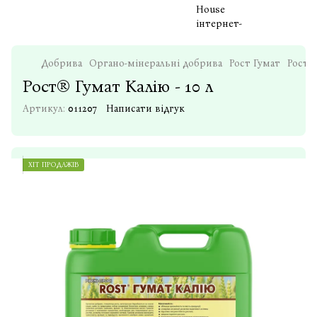
Добрива
Органо-мінеральні добрива
Рост Гумат
Рост® 
Рост® Гумат Калію - 10 л
Артикул:
011207
Написати відгук
ХІТ ПРОДАЖІВ