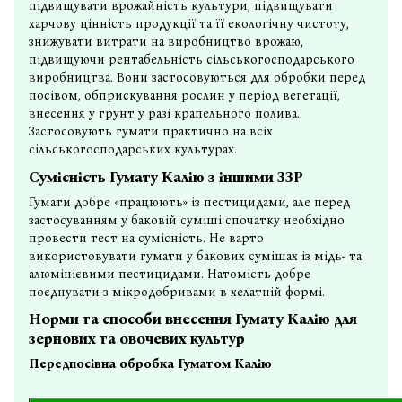
підвищувати врожайність культури, підвищувати
харчову цінність продукції та її екологічну чистоту,
знижувати витрати на виробництво врожаю,
підвищуючи рентабельність сільськогосподарського
виробництва. Вони застосовуються для обробки перед
посівом, обприскування рослин у період вегетації,
внесення у грунт у разі крапельного полива.
Застосовують гумати практично на всіх
сільськогосподарських культурах.
Сумісність Гумату Калію з іншими ЗЗР
Гумати добре «працюють» із пестицидами, але перед
застосуванням у баковій суміші спочатку необхідно
провести тест на сумісність. Не варто
використовувати гумати у бакових сумішах із мідь- та
алюмінієвими пестицидами. Натомість добре
поєднувати з мікродобривами в хелатній формі.
Норми та способи внесення Гумату Калію для
зернових та овочевих культур
Передпосівна обробка Гуматом Калію