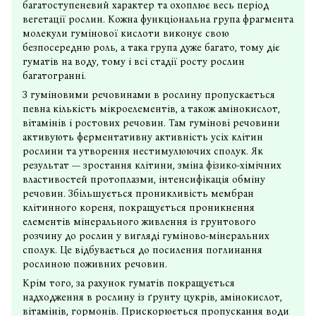
багатоступеневий характер та охоплює весь період
вегетації рослин. Кожна функціональна група фрагмента
молекули гумінової кислоти виконує свою
безпосередню роль, а така група дуже багато, тому діє
гуматів на воду, тому і всі стадії росту рослин
багатогранні.
З гуміновими речовинами в рослину пропускається
певна кількість мікроелементів, а також амінокислот,
вітамінів і ростових речовин. Там гумінові речовини
активують ферментативну активність усіх клітин
рослини та утворення нестимулюючих сполук. Як
результат — зростання клітини, зміна фізико-хімічних
властивостей протоплазми, інтенсифікація обміну
речовин. Збільшується проникливість мембран
клітинного кореня, покращується проникнення
елементів мінерального живлення із грунтового
розчину до рослин у вигляді гуміново-мінеральних
сполук. Це відбувається до посилення поглинання
рослиною поживних речовин.
Крім того, за рахунок гуматів покращується
надходження в рослину із ґрунту цукрів, амінокислот,
вітамінів, гормонів. Прискорюється пропускання води