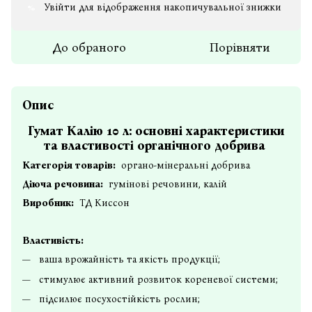
Увійти
для відображення накопичувальної знижки
%
До обраного
Порівняти
Опис
Гумат Калію 10 л: основні характеристики
та властивості органічного добрива
Категорія товарів:
органо-мінеральні добрива
Діюча речовина:
гумінові речовини, калій
Виробник:
ТД Киссон
Властивість:
ваша врожайність та якість продукції;
стимулює активний розвиток кореневої системи;
підсилює посухостійкість рослин;