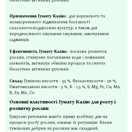
біологічно активних речовин.
Призначення Гумату Калію:
для кореневого та
позакореневого підживлення болі-шості
сільськогосподарських культур, а також для
передпосівного лікування лікування, замочування
саджанців.
Ефективність Гумату Калію:
посилює розвиток
рослин, стимулює поглинання води і поживних
елементів, активізує обмінні процеси та синтез
біологічно активних речовин.
Склад:
Гумінові кислоти - 55 %, Фульвокислоти - 30 %,
Гіматомеланові кислоти - 5 %, K - 1,5 %, S, Mg, Fe, Cu, Mn,
B, Zn, Mo, Co
Основні властивості Гумату Калію для росту і
розвитку рослин
Гумусові речовини мають пряму всебічну дію на
процеси росту рослин, означає їх регуляцію. Вплив
гумінових добрив на рослини має складний