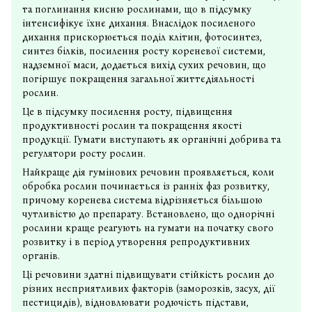
та поглинання кисню рослинами, що в підсумку
інтенсифікує їхнє дихання. Внаслідок посиленого
дихання прискорюється поділ клітин, фотосинтез,
синтез білків, посилення росту кореневої системи,
надземної маси, додається вихід сухих речовин, що
погіршує покращення загальної життєдіяльності
рослин.
Це в підсумку посилення росту, підвищення
продуктивності рослин та покращення якості
продукції. Гумати виступають як органічні добрива та
регулятори росту рослин.
Найкраще дія гумінових речовин проявляється, коли
обробка рослин починається із ранніх фаз розвитку,
причому коренева система відрізняється більшою
чутливістю до препарату. Встановлено, що однорічні
рослини краще реагують на гумати на початку свого
розвитку і в період утворення репродуктивних
органів.
Ці речовини здатні підвищувати стійкість рослин до
різних несприятливих факторів (заморозків, засух, дії
пестицидів), відновлювати родючість підстави,