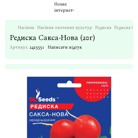
Насіння
Насіння овочевих культур
Редиска
Редиска Сак
Редиска Сакса-Нова (20г)
Артикул:
2425551
Написати відгук