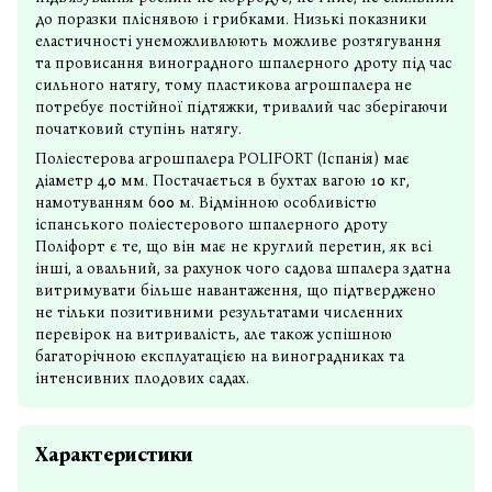
до поразки пліснявою і грибками. Низькі показники
еластичності унеможливлюють можливе розтягування
та провисання виноградного шпалерного дроту під час
сильного натягу, тому пластикова агрошпалера не
потребує постійної підтяжки, тривалий час зберігаючи
початковий ступінь натягу.
Поліестерова агрошпалера POLIFORT (Іспанія) має
діаметр 4,0 мм. Постачається в бухтах вагою 10 кг,
намотуванням 600 м. Відмінною особливістю
іспанського поліестерового шпалерного дроту
Поліфорт є те, що він має не круглий перетин, як всі
інші, а овальний, за рахунок чого садова шпалера здатна
витримувати більше навантаження, що підтверджено
не тільки позитивними результатами численних
перевірок на витривалість, але також успішною
багаторічною експлуатацією на виноградниках та
інтенсивних плодових садах.
Характеристики