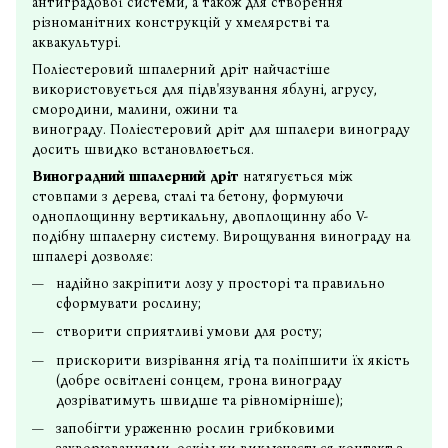
антиградової системи, а також для створення
різноманітних конструкцій у хмелярстві та
аквакультурі.
Поліестеровий шпалерний дріт найчастіше
використовується для підв'язування яблуні, агрусу,
смородини, малини, ожини та
винограду. Поліестеровий дріт для шпалери винограду
досить швидко встановлюється.
Виноградний шпалерний дріт
натягується між
стовпами з дерева, сталі та бетону, формуючи
одноплощинну вертикальну, двоплощинну або V-
подібну шпалерну систему. Вирощування винограду на
шпалері дозволяє:
надійно закріпити лозу у просторі та правильно
сформувати рослину;
створити сприятливі умови для росту;
прискорити визрівання ягід та поліпшити їх якість
(добре освітлені сонцем, грона винограду
дозріватимуть швидше та рівномірніше);
запобігти ураженню рослин грибковими