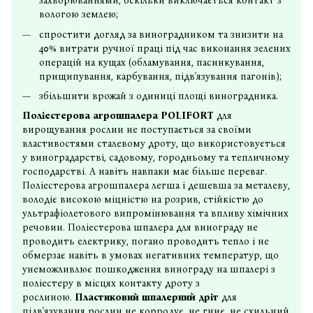
захворюваннями, оскільки виключається контакт з
вологою землею;
спростити догляд за виноградником та знизити на
40% витрати ручної праці під час виконання зелених
операцій на кущах (обламування, пасинкування,
прищипування, карбування, підв'язування пагонів);
збільшити врожай з одиниці площі виноградника.
Поліестерова агрошпалера POLIFORT
для
вирощування рослин не поступається за своїми
властивостями сталевому дроту, що використовується
у виноградарстві, садовому, городньому та тепличному
господарстві. А навіть навпаки має більше переваг.
Поліестерова агрошпалера легша і дешевша за металеву,
володіє високою міцністю на розрив, стійкістю до
ультрафіолетового випромінювання та впливу хімічних
речовин. Поліестерова шпалера для винограду не
проводить електрику, погано проводить тепло і не
обмерзає навіть в умовах негативних температур, що
унеможливлює пошкодження винограду на шпалері з
поліестеру в місцях контакту дроту з
рослиною.
Пластиковий шпалерний дріт
для
підв'язування рослин не корродує, не гниє, не схильний