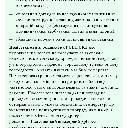
захворюваннями, оскільки виключається контакт з
вологою землею;
спростити догляд за виноградником та знизити на
40% витрати ручної праці під час виконання зелених
операцій на кущах (обламування, пасинкування,
прищипування, карбування, підв'язування пагонів);
збільшити врожай з одиниці площі виноградника.
Поліестерова агрошпалера POLIFORT
для
вирощування рослин не поступається за своїми
властивостями сталевому дроту, що використовується
у виноградарстві, садовому, городньому та тепличному
господарстві. А навіть навпаки має більше переваг.
Поліестерова агрошпалера легша і дешевша за металеву,
володіє високою міцністю на розрив, стійкістю до
ультрафіолетового випромінювання та впливу хімічних
речовин. Поліестерова шпалера для винограду не
проводить електрику, погано проводить тепло і не
обмерзає навіть в умовах негативних температур, що
унеможливлює пошкодження винограду на шпалері з
поліестеру в місцях контакту дроту з
рослиною.
Пластиковий шпалерний дріт
для
підв'язування рослин не корродує, не гниє, не схильний