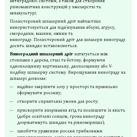
антиградової системи, а також для створення
різноманітних конструкцій у хмелярстві та
аквакультурі.
Поліестеровий шпалерний дріт найчастіше
використовується для підв'язування яблуні, агрусу,
смородини, малини, ожини та
винограду. Поліестеровий дріт для шпалери винограду
досить швидко встановлюється.
Виноградний шпалерний дріт
натягується між
стовпами з дерева, сталі та бетону, формуючи
одноплощинну вертикальну, двоплощинну або V-
подібну шпалерну систему. Вирощування винограду на
шпалері дозволяє:
надійно закріпити лозу у просторі та правильно
сформувати рослину;
створити сприятливі умови для росту;
прискорити визрівання ягід та поліпшити їх якість
(добре освітлені сонцем, грона винограду
дозріватимуть швидше та рівномірніше);
запобігти ураженню рослин грибковими