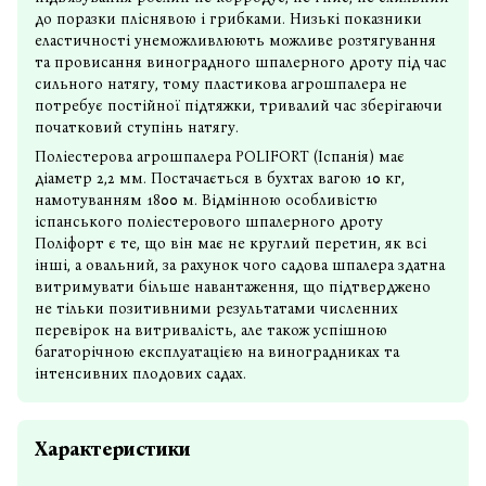
до поразки пліснявою і грибками. Низькі показники
еластичності унеможливлюють можливе розтягування
та провисання виноградного шпалерного дроту під час
сильного натягу, тому пластикова агрошпалера не
потребує постійної підтяжки, тривалий час зберігаючи
початковий ступінь натягу.
Поліестерова агрошпалера POLIFORT (Іспанія) має
діаметр 2,2 мм. Постачається в бухтах вагою 10 кг,
намотуванням 1800 м. Відмінною особливістю
іспанського поліестерового шпалерного дроту
Поліфорт є те, що він має не круглий перетин, як всі
інші, а овальний, за рахунок чого садова шпалера здатна
витримувати більше навантаження, що підтверджено
не тільки позитивними результатами численних
перевірок на витривалість, але також успішною
багаторічною експлуатацією на виноградниках та
інтенсивних плодових садах.
Характеристики