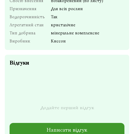
Спосіб внесення
позакореневий (по листу)
Призначення
Для всіх рослин
Водорозчинність
Так
Агрегатний стан
кристалічне
Тип добрива
мінеральне комплексне
Виробник
Киссон
Відгуки
Додайте перший відгук
Написати відгук