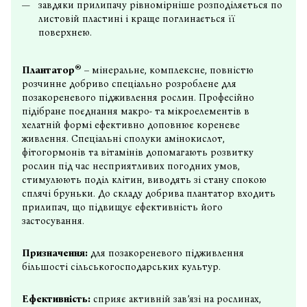
завдяки прилипачу рівномірніше розподіляється по
листовій пластині і краще поглинається її
поверхнею.
®
Плантатор
– мінеральне, комплексне, повністю
розчинне
добриво спеціально розроблене
для
позакореневого підживлення рослин. Професійно
підібране поєднання макро- та мікроелементів в
хелатній формі ефективно доповнює кореневе
живлення. Спеціальні сполуки амінокислот,
фітогормонів та вітамінів допомагають розвитку
рослин під час несприятливих погодних умов,
стимулюють поділ клітин, виводять зі стану спокою
сплячі бруньки. До складу
добрива плантатор
входить
прилипач, що підвищує ефективність його
застосування.
Призначення:
для позакореневого підживлення
більшості сільськогосподарських культур.
Ефективність:
сприяє активній зав’язі на рослинах,