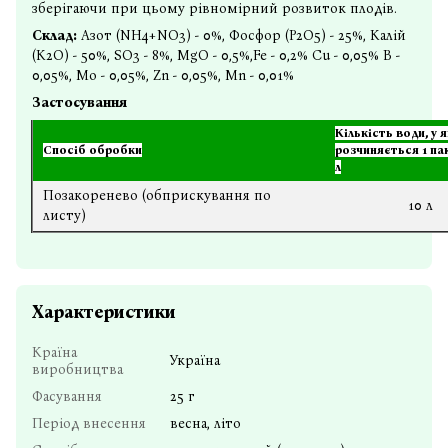
зберігаючи при цьому рівномірний розвиток плодів.
Склад:
Азот (NH4+NO3) - 0%, Фосфор (P2O5) - 25%, Калій
(K2O) - 50%, SO3 - 8%, MgO - 0,5%,Fe - 0,2% Cu - 0,05% B -
0,05%, Mo - 0,05%, Zn - 0,05%, Mn - 0,01%
Застосування
Кількість води, у 
Спосіб обробки
розчиняється 1 паке
л
Позакоренево (обприскування по
10 л
листу)
Характеристики
Країна
Україна
виробництва
Фасування
25 г
Період внесення
весна, літо