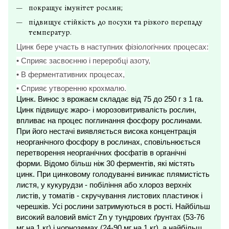
покращує імунітет рослин;
підвищує стійкість до посухи та різкого перепаду
температур.
Цинк бере участь в наступних фізіологічних процесах:
• Сприяє засвоєнню і переробці азоту,
• В ферментативних процесах,
• Сприяє утворенню крохмалю.
Цинк. Винос з врожаєм складає від 75 до 250 г з 1 га.
Цинк підвищує жаро- і морозовитривалість рослин,
впливає на процес поглинання фосфору рослинами.
При його нестачі виявляється висока концентрація
неорганічного фосфору в рослинах, сповільнюється
перетворення неорганічних фосфатів в органічні
форми. Відомо більш ніж 30 ферментів, які містять
цинк. При цинковому голодуванні виникає плямистість
листя, у кукурудзи - побіління або хлороз верхніх
листів, у томатів - скручування листових пластинок і
черешків. Усі рослини затримуються в рості.
Найбільш
високий валовий вміст Zn у тундрових ґрунтах (53-76
мг на 1 кг) і чорноземах (24-90 мг на 1 кг), а найбільш