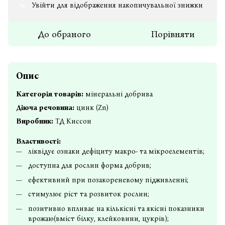
Увійти
для відображення накопичувальної знижки
%
До обраного
Порівняти
Опис
Категорія товарів:
мінеральні добрива
Діюча речовина:
цинк (Zn)
Виробник:
ТД Киссон
Властивості:
ліквідує ознаки дефіциту макро- та мікроелементів;
доступна для рослин форма добрив;
ефективний при позакореневому підживленні;
стимулює ріст та розвиток рослин;
позитивно впливає на кількісні та якісні показники
врожаю(вміст білку, клейковини, цукрів);