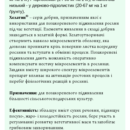
низький - у дерново-підзолистих (20-67 мг на 1 кг
ґрунту).
®
Хелатин
– серія добрив, призначенням якої є
використання для позакореневого підживлення рослин
під час вегетації. Елементи живлення в складі
добрив
знаходяться
в хелатній формі
. Хелатоутворювачі
створюють навколо мікроелементів оболонку, яка
дозволяє проникати крізь поверхню листка всередину
рослини та вступати в обмінні процеси. Позакореневі
підживлення дають можливість оперативно
компенсувати нестачу мікроелементів в рослинах.
Завдяки вмісту широкого спектру мікроелементів
препарат впливає на активацію ростових процесів і
перебіг фізіологічних реакцій в рослині.
Призначення:
для позакореневого підживлення
більшості сільськогосподарських культур.
Ефективність:
збільшує вміст сухих речовин, підвищує
посухо-, жаро- і холодостійкість рослин, бере участь в
регулюванні розвитку вегетативної маси та запобігає
грибковим захворюванням.