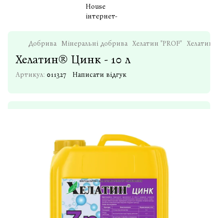
Добрива
Мінеральні добрива
Хелатин "PROF"
Хелатин®
Хелатин® Цинк - 10 л
Артикул:
011327
Написати відгук