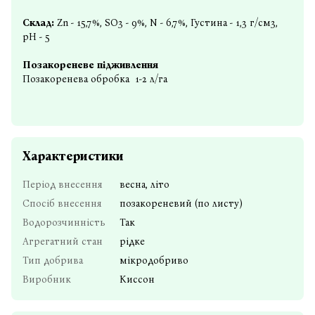
Склад:
Zn - 15,7%, SO3 - 9%, N - 6,7%, Густина - 1,3 г/см3,
рН - 5
Позакореневе підживлення
Позакоренева обробка 1-2 л/га
Характеристики
Період внесення
весна, літо
Спосіб внесення
позакореневий (по листу)
Водорозчинність
Так
Агрегатний стан
рідке
Тип добрива
мікродобриво
Виробник
Киссон