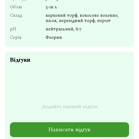
Об`єм
3-10 л
Склад
верховий торф, кокосове волокно,
пісок, перехідний торф, перліт
pH
нейтральний, 6-7
Серія
Флорин
Відгуки
Додайте перший відгук
Написати відгук