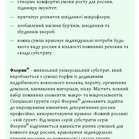
створює комфортні умови росту для рослин,
підвищує імунітет;
пригнічує розвиток шкідливої мікрофлори;
позбавлений насіння бур’янів, шкідників та
збудників хвороб;
кожна суміш враховує індивідуальні потреби будь-
якого виду рослин в кількості поживних речовин та
складі субстрату.
®
Флорин
– живильний
універсальний субстрат
, який
виробляється з суміші торфів із додаванням
подрібненого кокосового волокна, перліту, органічних
домішок, вапнякових матеріалів, піску. Містить повний
набір поживних елементів: макро- та мікроелементів.
®
Спеціальні ґрунти серії Флорин
дозволяють підійти
до вирощування кімнатних декоративних рослин
професійно, використовуючи правило «Кожній рослині
– свій ґрунт». Від
інших серій субстратів
серія
®
Флорин
відрізняється наявністю різних сумішей для
кожного виду рослин, враховуючи індивідуальні
вимоги рослини до поживності і складу ґрунту.