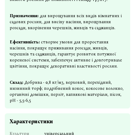
Призначення:
для вирощування всіх видів кімнатних і
садових рослин, для висіву насіння, вирощування
розсади, вкорінення черешків, живців та саджанців.
Ефективність:
створює умови для проростання
насіння, покращує приживання розсади, живців,
черешків та саджанців, гарантує розвиток потужної
кореневої системи, забезпечує активне і довготривале
цвітіння, покращує декоративні властивості рослин.
Склад:
Добрива - 0,8 кг/м3, верховий, перехідний,
низинний торф; подрібнений кокос, кокосове волокно,
органічні домішки, перліт, вапнякові матеріали, пісок,
рН - 5,5-6,5
Характеристики
Культури
універсальний