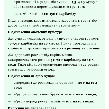
при внесенні в рядки або лунки —
2,5–4 г у лунку
з
обов’язковим перемішуванням із ґрунтом;
на 10 м² площі —
100–150 г карбаміду
.
Після внесення карбамід бажано заробити в ґрунт або
добре полити, щоб зменшити втрати азоту.
Підживлення овочевих культур:
Для суниці, томатів, огірків і капусти використовують
3
0–50 г карбаміду на 10 л води
. Полив проводять під
корінь із розрахунку приблизно
1 л розчину на рослину
.
Для дорослих рослин під корінь можна
використовувати розчин
50–70 г карбаміду на 10 л
води
. Такої кількості орієнтовно вистачає на 20 рослин
томата або 50 рослин огірка.
Підживлення ягідних кущів:
смородина до розпускання бруньок —
20 г на 10 л
води
;
аґрус до розпускання бруньок —
10 г на 10 л води
;
аґрус у період росту пагонів —
10 г на 10 л води
.
Внесення під плодові дерева: