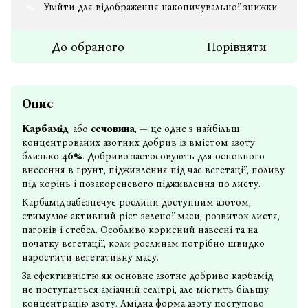
Увійти
для відображення накопичувальної знижки
%
До обраного
Порівняти
Опис
Карбамід
, або
сечовина
, — це одне з найбільш
концентрованих азотних добрив із вмістом азоту
близько
46%
. Добриво застосовують для основного
внесення в ґрунт, підживлення під час вегетації, поливу
під корінь і позакореневого підживлення по листу.
Карбамід забезпечує рослини доступним азотом,
стимулює активний ріст зеленої маси, розвиток листя,
пагонів і стебел. Особливо корисний навесні та на
початку вегетації, коли рослинам потрібно швидко
наростити вегетативну масу.
За ефективністю як основне азотне добриво карбамід
не поступається аміачній селітрі, але містить більшу
концентрацію азоту. Амідна форма азоту поступово