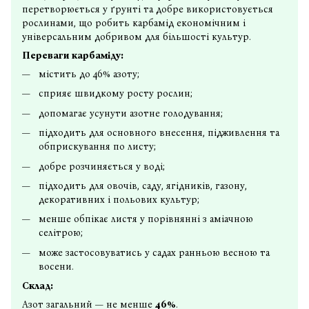
перетворюється у ґрунті та добре використовується
рослинами, що робить карбамід економічним і
універсальним добривом для більшості культур.
Переваги карбаміду:
містить до 46% азоту;
сприяє швидкому росту рослин;
допомагає усунути азотне голодування;
підходить для основного внесення, підживлення та
обприскування по листу;
добре розчиняється у воді;
підходить для овочів, саду, ягідників, газону,
декоративних і польових культур;
менше обпікає листя у порівнянні з аміачною
селітрою;
може застосовуватись у садах ранньою весною та
восени.
Склад:
Азот загальний — не менше
46%
.