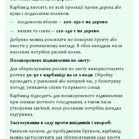
Карбамід вносять по всій проекції крони дерева або
куща з подальшим поливом.
плодоносна яблуня —
200–250 г на дерево
;
вишня та слива —
120–140 г на дерево
.
Добриво можна розсипати по поверхні ґрунту або
внести у розчиненому вигляді. В обох випадках після
внесення потрібен рясний полив.
Позакореневе підживлення по листу:
Для обприскування рослин по листу використовують
розчин
30–50 г карбаміду на 10 л води
. Обробку
проводять у ранковий або вечірній час, у безвітряну
погоду, уникаючи спеки та прямого сонця.
Карбамід підходить для позакореневого підживлення
при ознаках азотного голодування, а також після
утворення зав’язей, коли рослинам потрібна швидка
підтримка.
Застосування в саду проти шкідників і хвороб:
Ранньою весною, до пробудження бруньок, карбамід
можна застосовувати для обприскування саду проти