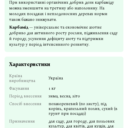
При використанні органічних добрив дози карбаміду
можна зменшити на третину або наполовину. На
молодих посадках і неплодоносних деревах норми
також бажано знижувати.
Карбамід
— універсальне та економічне азотне
добриво для активного росту рослин, підживлення саду
й городу, усунення дефіциту азоту та підтримки
культур у період інтенсивного розвитку.
Характеристики
Країна
Україна
виробництва
Фасування
1 кг
Період внесення
зима, весна, літо
Спосіб внесення
позакореневий (по листу), під
корінь, крапельний полив, сухий (в
грунт при посадці)
Призначення
для саду, для городу, для польових
культур, для квітів, для кущів, для