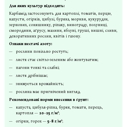
Для яких культур підходить:
Карбамід застосовують для картоплі, томатів, перцю,
капусти, огірків, цибулі, буряка, моркви, кукурудзи,
зернових, соняшнику, ріпаку, винограду, полуниці,
смородини, аґрусу, малини, яблуні, груші, вишні, сливи,
декоративних рослин, квітів і газону.
Ознаки нестачі азоту:
рослини повільно ростуть;
листя стає світло-зеленим або жовтуватим;
пагони тонкі та слабкі;
листя дрібнішає;
знижується врожайність;
рослина має пригнічений вигляд.
Рекомендовані норми внесення в ґрунт:
капуста, цибуля-ріпка, буряк, томати, перець,
картопля —
20–25 г/м²
;
огірки, горох —
5–8 г/м²
;