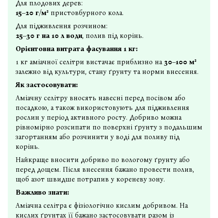
Для плодових дерев:
15–20 г/м²
пристовбурного кола.
Для підживлення розчином:
25–30 г на 10 л води
, полив під корінь.
Орієнтовна витрата фасування 1 кг:
1 кг аміачної селітри вистачає приблизно на
30–100 м²
залежно від культури, стану ґрунту та норми внесення.
Як застосовувати:
Аміачну селітру вносять навесні перед посівом або
посадкою, а також використовують для підживлення
рослин у період активного росту. Добриво можна
рівномірно розсипати по поверхні ґрунту з подальшим
загортанням або розчинити у воді для поливу під
корінь.
Найкраще вносити добриво по вологому ґрунту або
перед дощем. Після внесення бажано провести полив,
щоб азот швидше потрапив у кореневу зону.
Важливо знати:
Аміачна селітра є фізіологічно кислим добривом. На
кислих ґрунтах її бажано застосовувати разом із