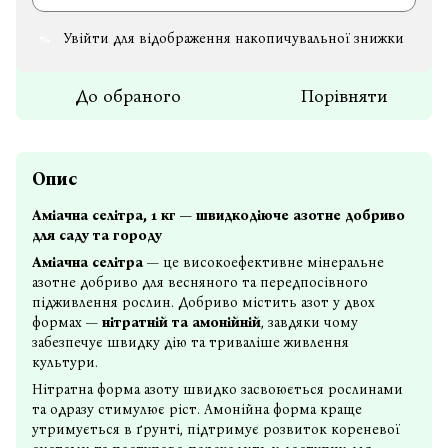
Увійти
для відображення накопичувальної знижки
%
До обраного
Порівняти
Опис
Аміачна селітра, 1 кг — швидкодіюче азотне добриво
для саду та городу
Аміачна селітра
— це високоефективне мінеральне
азотне добриво для весняного та передпосівного
підживлення рослин. Добриво містить азот у двох
формах —
нітратній та амонійній
, завдяки чому
забезпечує швидку дію та триваліше живлення
культури.
Нітратна форма азоту швидко засвоюється рослинами
та одразу стимулює ріст. Амонійна форма краще
утримується в ґрунті, підтримує розвиток кореневої