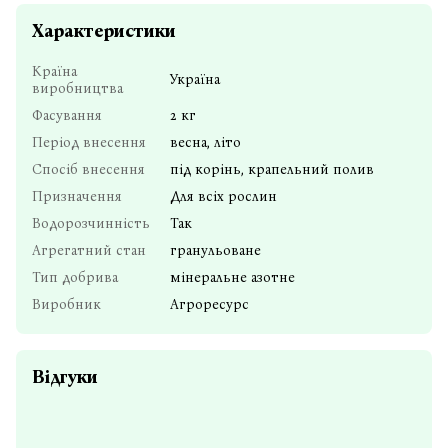
Характеристики
Країна
Україна
виробництва
Фасування
2 кг
Період внесення
весна, літо
Спосіб внесення
під корінь, крапельний полив
Призначення
Для всіх рослин
Водорозчинність
Так
Агрегатний стан
гранульоване
Тип добрива
мінеральне азотне
Виробник
Агроресурс
Відгуки