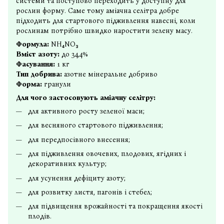
системи та поступово переходить у доступну для
рослин форму. Саме тому аміачна селітра добре
підходить для стартового підживлення навесні, коли
рослинам потрібно швидко наростити зелену масу.
Формула:
NH₄NO₃
Вміст азоту:
до 34,4%
Фасування:
1 кг
Тип добрива:
азотне мінеральне добриво
Форма:
гранули
Для чого застосовують аміачну селітру:
для активного росту зеленої маси;
для весняного стартового підживлення;
для передпосівного внесення;
для підживлення овочевих, плодових, ягідних і
декоративних культур;
для усунення дефіциту азоту;
для розвитку листя, пагонів і стебел;
для підвищення врожайності та покращення якості
плодів.