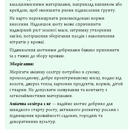
кальцієвмісними матеріалами, наприклад вапняком або
крейдою, щоб зменшити ризик підкислення ґрунту.
Не варто перевищувати рекомендовані норми
внесення. Надлишок азоту може спричинити
надмірний ріст зеленої маси, затримку утворення
зав’язі, погіршення зберігання плодів і накопичення
нітратів у врожаї.
Підживлення азотними добривами бажано припиняти
за 2 тижні до збору врожаю.
Зберігання:
Зберігати аміачну селітру потрібно в сухому,
прохолодному, добре провітрюваному місці, подалі від
вологи, джерел тепла, харчових продуктів, кормів, дітей
і тварин. Не допускати злежування та контакту з
легкозаймистими матеріалами.
Аміачна селітра 1 кг
— надійне азотне добриво для
швидкого старту росту, активного розвитку рослин і
підвищення врожайності садових, городніх та
декоративних культур.