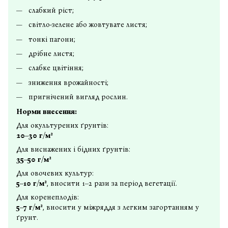
слабкий ріст;
світло-зелене або жовтувате листя;
тонкі пагони;
дрібне листя;
слабке цвітіння;
зниження врожайності;
пригнічений вигляд рослин.
Норми внесення:
Для окультурених ґрунтів:
20–30 г/м²
Для виснажених і бідних ґрунтів:
35–50 г/м²
Для овочевих культур:
5–10 г/м²
, вносити 1–2 рази за період вегетації.
Для коренеплодів:
5–7 г/м²
, вносити у міжряддя з легким загортанням у
ґрунт.