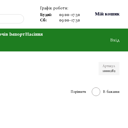
Графік роботи:
Мій кошик
Будні:
09:00–17:30
Сб:
09:00–17:30
очів Імпорт
Насіння
Вхід
Артикул
1000282
Порівняти
В бажання