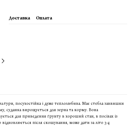
Доставка
Оплата
ультури, посухостійка і дуже теплолюбива. Має стебла заввишки
му, суданка вирощується для зерна та корму. Вона
ується для приведення ґрунту в хороший стан, в посівах із
о відновлюється після скошування, може дати за літо 3-4