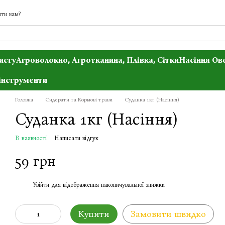
ти вам?
исту
Агроволокно, Агротканина, Плівка, Сітки
Насіння Ов
інструменти
Головна
Сидерати та Кормові трави
Суданка 1кг (Насіння)
Суданка 1кг (Насіння)
В наявності
Написати відгук
59 грн
Увійти
для відображення накопичувальної знижки
%
Купити
Замовити швидко