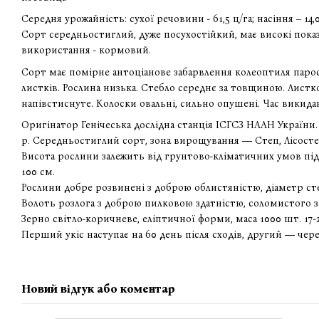
Середня урожайність: сухої речовини - 61,5 ц/га; насіння – 14,
Сорт середньостиглий, дуже посухостійкий, має високі показн
використання - кормовий.
Сорт має помірне антоціанове забарвлення колеоптиля парост
листків. Рослина низька. Стебло середнє за товщиною. Листк
напівстиснуте. Колоски овальні, сильно опушені. Час викида
Оригінатор Генічеська дослідна станція ІСГСЗ НААН України.
р. Середньостиглий сорт, зона вирощування ― Степ, Лісостеп,
Висота рослини залежить від грунтово-кліматичних умов під 
100 см.
Рослини добре розвинені з доброю облистяністю, діаметр стебл
Волоть розлога з доброю пилковою здатністю, соломистого за
Зерно світло-коричневе, еліптичної форми, маса 1000 шт. 17-2
Перший укіс наступає на 60 день після сходів, другий ― через
Новий відгук або коментар