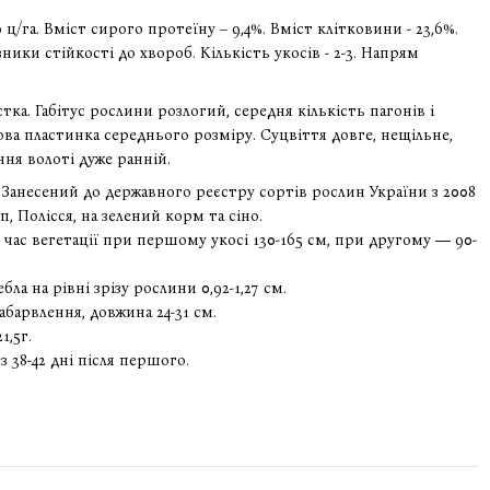
0 ц/га. Вміст сирого протеїну – 9,4%. Вміст клітковини - 23,6%.
ики стійкості до хвороб. Кількість укосів - 2-3. Напрям
ка. Габітус рослини розлогий, середня кількість пагонів і
ова пластинка середнього розміру. Суцвіття довге, нещільне,
ння волоті дуже ранній.
 Занесений до державного реєстру сортів рослин України з 2008
 Полісся, на зелений корм та сіно.
час вегетації при першому укосі 130-165 см, при другому ― 90-
а на рівні зрізу рослини 0,92-1,27 см.
барвлення, довжина 24-31 см.
1,5г.
 38-42 дні після першого.