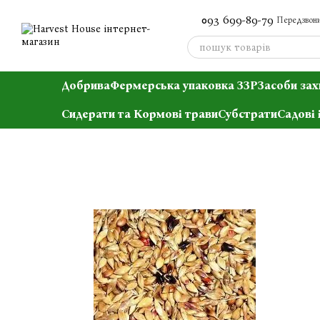
Перейти до основного контенту
093 699-89-79
Передзвони
Добрива
Фермерська упаковка ЗЗР
Засоби зах
Сидерати та Кормові трави
Субстрати
Садові 