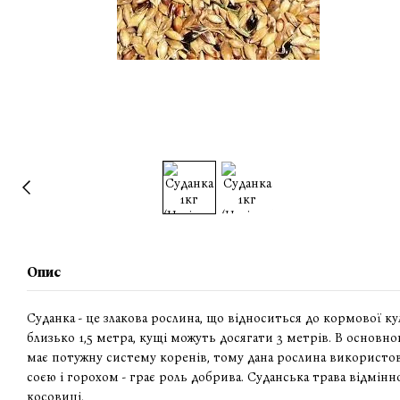
Опис
Суданка - це злакова рослина, що відноситься до кормової к
близько 1,5 метра, кущі можуть досягати 3 метрів. В основно
має потужну систему коренів, тому дана рослина використов
соєю і горохом - грає роль добрива. Суданська трава відмінн
косовиці.