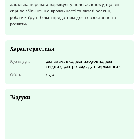
Загальна перевага вермікуліту полягає в тому, що він
сприяє збільшенню врожайності та якості рослин,
роблячи ґрунт більш придатним для їх зростання та
розвитку.
Характеристики
Культури
для овочевих, для плодових, для
ягідних, для розсади, універсальний
Об`єм
1-3 л
Відгуки