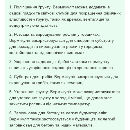
1. Поліпшення ґрунту: Вермикуліт можна додавати в
садові грядки та квіткові клумби для покращення фізичних
властивостей ґрунту, таких як дренаж, вентиляція та
водоутримуюча здатність.
2. Розсада та вирощування рослин у горщиках:
Вермикуліт використовується для створення субстрату
для розсади та вирощування рослин у горщиках,
контейнерах та гідропонічних системах.
3. Укорінення саджанців: Дрібні частинки вермікуліту
сприяють укоріненню саджанців та зростанню коренів.
4. Субстрат для грибів: Вермикуліт використовується для
вирощування грибів, таких як печериці.
5. Утеплення ґрунту: Вермикуліт може використовуватися
для утеплення ґрунту в холодні місяці, що допомагає
захистити рослини від низьких температур.
6. Заповнювач для бетону та легких будматеріалів:
Вермікуліт також застосовується у будівництві як легкий
заповнювач для бетону та інших матеріалів.