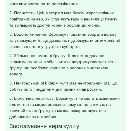
його використання та переміщення.
2. Пористість: Цей матеріал має безліч мікроскопічних
повітряних камер, які сприяють гарній вентиляції ґрунту
та збільшують доступ коренів рослин до кисню.
3. Водопоглинання: Вермикуліт здатний вбирати вологу
та утримувати її, що дозволяє підтримувати оптимальний
рівень вологості у ґрунті та субстраті.
4. Збільшення ємності ґрунту: Шляхом додавання
вермикуліту можна збільшити водоутримуючу здатність
ґрунту, що особливо корисно в регіонах з нестачею
вологи.
5. Нейтральний pH: Вермікуліт має нейтральний pH, що
робить його придатним для різних типів рослин.
6. Біологічна інертність: Вермикуліт не містить живильних
елементів та мікроорганізмів, тому він не впливає на
хімічний склад ґрунту та можна використовувати з
добривами за потребою.
Застосування вермікуліту: