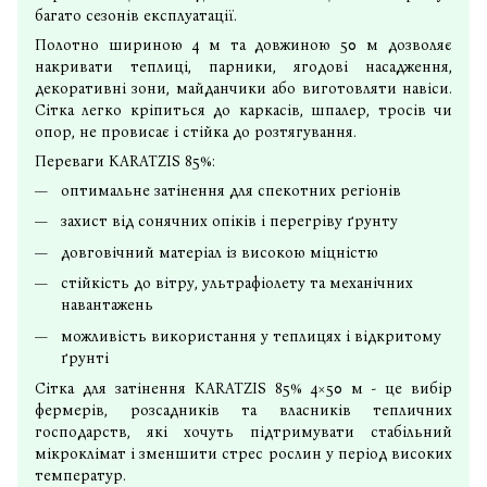
багато сезонів експлуатації.
Полотно шириною 4 м та довжиною 50 м дозволяє
накривати теплиці, парники, ягодові насадження,
декоративні зони, майданчики або виготовляти навіси.
Сітка легко кріпиться до каркасів, шпалер, тросів чи
опор, не провисає і стійка до розтягування.
Переваги KARATZIS 85%:
оптимальне затінення для спекотних регіонів
захист від сонячних опіків і перегріву ґрунту
довговічний матеріал із високою міцністю
стійкість до вітру, ультрафіолету та механічних
навантажень
можливість використання у теплицях і відкритому
ґрунті
Сітка для затінення KARATZIS 85% 4×50 м - це вибір
фермерів, розсадників та власників тепличних
господарств, які хочуть підтримувати стабільний
мікроклімат і зменшити стрес рослин у період високих
температур.