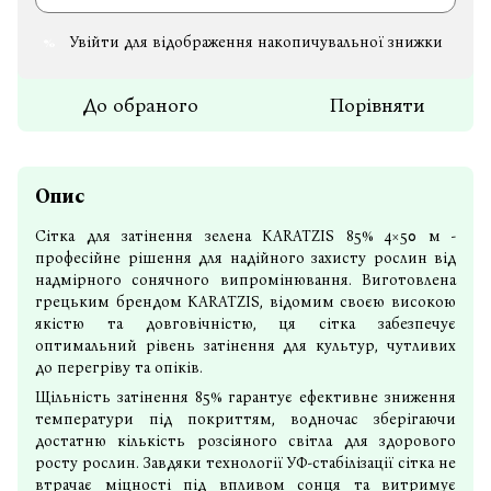
Увійти
для відображення накопичувальної знижки
%
До обраного
Порівняти
Опис
Сітка для затінення зелена
KARATZIS 85% 4×50 м -
професійне рішення для надійного захисту рослин від
надмірного сонячного випромінювання. Виготовлена
грецьким брендом KARATZIS, відомим своєю високою
якістю та довговічністю, ця сітка забезпечує
оптимальний рівень затінення для культур, чутливих
до перегріву та опіків.
Щільність затінення 85% гарантує ефективне зниження
температури під покриттям, водночас зберігаючи
достатню кількість розсіяного світла для здорового
росту рослин. Завдяки технології УФ-стабілізації сітка не
втрачає міцності під впливом сонця та витримує