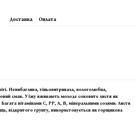
Доставка
Оплата
віті. Невибаглива, тіньовитривала, вологолюбна,
ховий смак. У їжу вживають молоде соковите листя як
. Багата вітамінами С, РР, А, В, мінеральними солями. Листя
лиць, відкритого грунту, використовується як горщикова