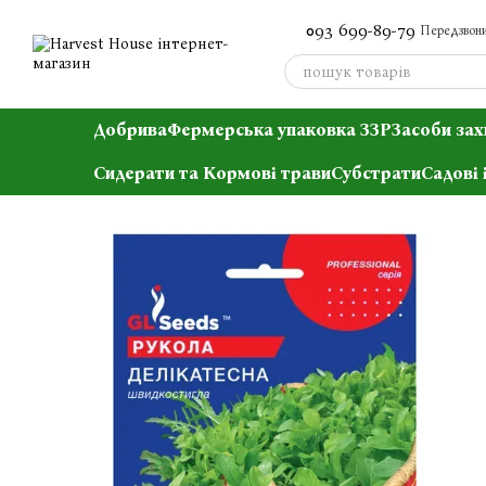
Перейти до основного контенту
093 699-89-79
Передзвони
Добрива
Фермерська упаковка ЗЗР
Засоби зах
Сидерати та Кормові трави
Субстрати
Садові 