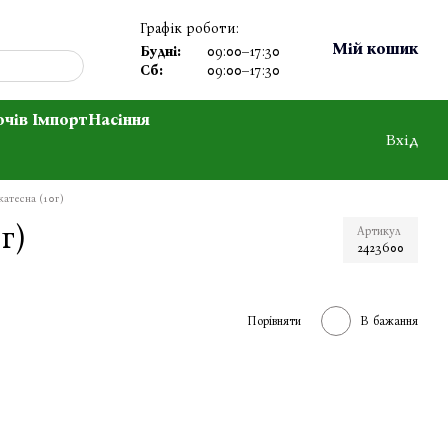
Графік роботи:
Мій кошик
Будні:
09:00–17:30
Сб:
09:00–17:30
очів Імпорт
Насіння
Вхід
катесна (10г)
г)
Артикул
2423600
Порівняти
В бажання