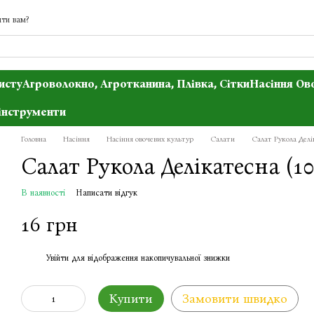
ти вам?
исту
Агроволокно, Агротканина, Плівка, Сітки
Насіння Ов
інструменти
Головна
Насіння
Насіння овочевих культур
Салати
Салат Рукола Делi
Салат Рукола Делiкатесна (10
В наявності
Написати відгук
16 грн
Увійти
для відображення накопичувальної знижки
%
Купити
Замовити швидко