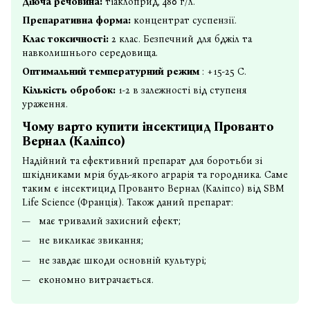
Діюча речовина:
тіаклоприд, 480 г/л.
Препаративна форма:
концентрат суспензії.
Клас токсичності:
2 клас. Безпечний для бджіл та
навколишнього середовища.
Оптимальний температурний режим
: +15-25 С.
Кількість обробок:
1-2 в залежності від ступеня
ураження.
Чому варто купити інсектицид Прованто
Вернал (Каліпсо)
Надійний та ефективний препарат для боротьби зі
шкідниками мрія будь-якого аграрія та городника. Саме
таким є інсектицид Прованто Вернал (Каліпсо) від SBM
Life Science (Франція). Також даний препарат:
має тривалий захисний ефект;
не викликає звикання;
не завдає шкоди основній культурі;
економно витрачається.