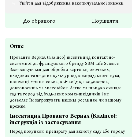
Увійти
для відображення накопичувальної знижки
%
До обраного
Порівняти
Опис
Прованто Вернал (Каліпсо) інсектицид контактно-
системної дії французького бренду SBM Life Science.
Застосовується для обробки картоплі, овочевих,
плодових та ягідних культур від колорадського жука,
попелиці, трипс, совок, квіткоїдів, плодожерок,
довгоносиків та листовійок. Легко та швидко очищає
сад та город від будь-яких комах-шкідників і не
дозволяє їм загрожувати вашим рослинам чи вашому
врожаю.
Інсектицид Прованто Вернал (Каліпсо):
інструкція із застосування
Перед покупкою препарату для захисту саду або городу