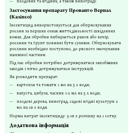
плодових та ягідних, а також винограду.
Застосування препарату Прованто Вернал
(Каліпсо)
Інсектицид використовується для обприскування
рослин за перших ознак життєдіяльності шкідливих
комах. Для обробки вибирається ранок або вечір,
рослини та ґрунт повинні бути сухими. Обприскувати
рослини необхідно поступово, до рясного змочування
наземної частини.
Під час обробки потрібно дотримуватися запобіжних
заходів і чітко дотримуватися інструкцій.
Як розводити препарат:
картопля та томати 1 мл на 5 л води;
капуста, цибуля, часник 1-2 мл на 5 л води;
плодові дерева, виноград, садові ягідні культури 2
мл на 10 л води.
Норма витрат інсектициду: 5-10 л розчину на 1 сотку.
Додаткова інформація