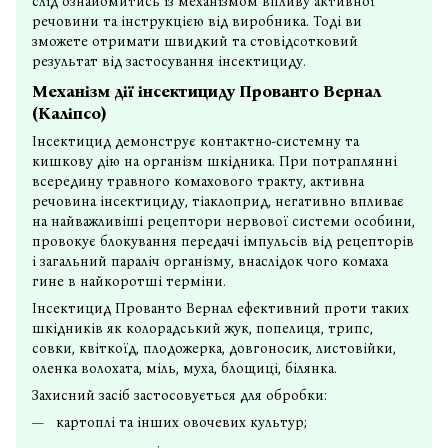
слід ознайомитись із механізмом впливу активної
речовини та інструкцією від виробника. Тоді ви
зможете отримати швидкий та стовідсотковий
результат від застосування інсектициду.
Механізм дії інсектициду Прованто Вернал
(Каліпсо)
Інсектицид демонструє контактно-системну та
кишкову дію на організм шкідника. При потраплянні
всередину травного комахового тракту, активна
речовина інсектициду, тіаклоприд, негативно впливає
на найважливіші рецептори нервової системи особини,
провокує блокування передачі імпульсів від рецепторів
і загальний параліч організму, внаслідок чого комаха
гине в найкоротші терміни.
Інсектицид Прованто Вернал ефективний проти таких
шкідників як колорадський жук, попелиця, трипс,
совки, квіткоїд, плодожерка, довгоносик, листовійки,
оленка волохата, міль, муха, блощиці, білянка.
Захисний засіб застосовується для обробки:
картоплі та інших овочевих культур;