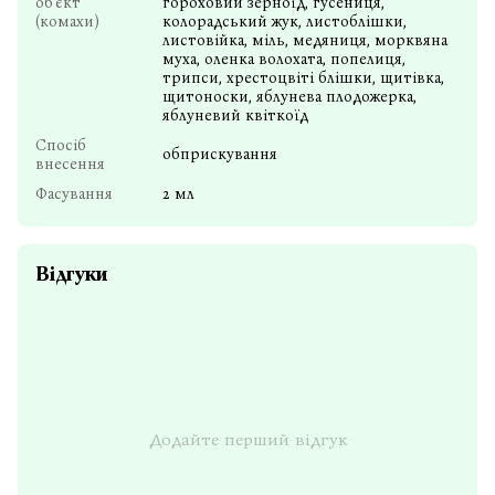
об'єкт
гороховий зерноїд, гусениця,
(комахи)
колорадський жук, листоблішки,
листовійка, міль, медяниця, морквяна
муха, оленка волохата, попелиця,
трипси, хрестоцвіті блішки, щитівка,
щитоноски, яблунева плодожерка,
яблуневий квіткоїд
Спосіб
обприскування
внесення
Фасування
2 мл
Відгуки
Додайте перший відгук