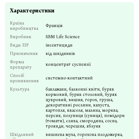
Характеристики
Країна
Франція
виробництва
Виробник
SBM Life Science
Види ЗЗР
інсектициди
Призначення
від шкідників
Форма
концентрат суспензії
препарату
Спосіб
системно-контактний
проникнення
Культура
баклажани, балконні квіти, буряк
кормовий, буряк столовий, буряк
цукровий, вишня, горох, груша,
декоративні рослини, капуста,
картопля, квасоля, малина, морква,
персик, полуниця (суниця), помідори
(томати), слива, смородина, сосна,
троянди, черешня, яблуня
Шкідливий
вишнева муха, горохова плодожерка,