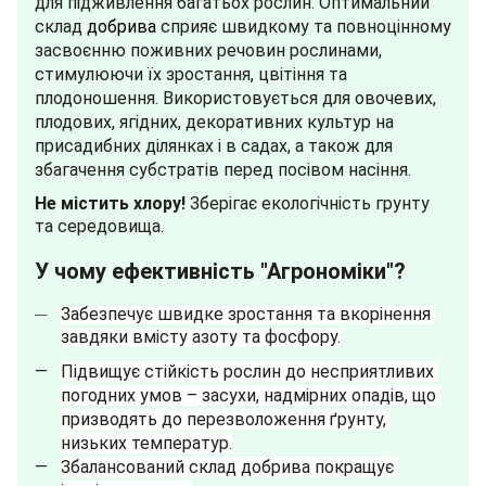
для підживлення багатьох рослин. Оптимальний
склад
добрива
сприяє швидкому та повноцінному
засвоєнню поживних речовин рослинами,
стимулюючи їх зростання, цвітіння та
плодоношення. Використовується для овочевих,
плодових, ягідних, декоративних культур на
присадибних ділянках і в садах, а також для
збагачення субстратів перед посівом насіння.
Не містить хлору!
Зберігає екологічність грунту
та середовища.
У чому ефективність "Агрономіки"?
Забезпечує швидке зростання та вкорінення 
завдяки вмісту азоту та фосфору.
Підвищує стійкість рослин до несприятливих 
погодних умов – засухи, надмірних опадів, що 
призводять до перезволоження ґрунту, 
низьких температур.
Збалансований склад добрива покращує 