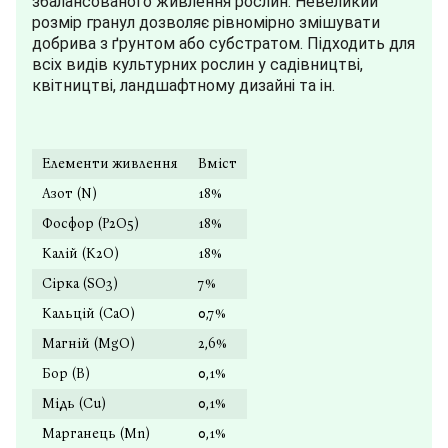
збалансованого живлення рослин. Невеликий
розмір гранул дозволяє рівномірно змішувати
добрива з ґрунтом або субстратом. Підходить для
всіх видів культурних рослин у садівництві,
квітництві, ландшафтному дизайні та ін.
Елементи живлення
Вміст
Азот (N)
18%
Фосфор (P2O5)
18%
Калій (К2О)
18%
Сірка (SO3)
7%
Кальцій (СаО)
0,7%
Магній (MgO)
2,6%
Бор (В)
0,1%
Мідь (Cu)
0,1%
Марганець (Mn)
0,1%