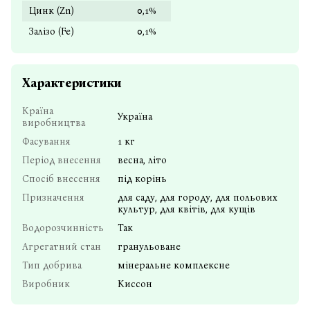
Цинк (Zn)
0,1%
Залізо (Fe)
0,1%
Характеристики
Країна
Україна
виробництва
Фасування
1 кг
Період внесення
весна, літо
Спосіб внесення
під корінь
Призначення
для саду, для городу, для польових
культур, для квітів, для кущів
Водорозчинність
Так
Агрегатний стан
гранульоване
Тип добрива
мінеральне комплексне
Виробник
Киссон