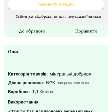
Замовити швидко
Увійти
для відображення накопичувальної знижки
%
До обраного
Порівняти
Опис
Категорія товарів:
мінеральні добрива
Діюча речовина:
NPK, мікроелементи
Виробник:
ТД Кіссон
Використання
:
для плодових дерев і ягідних
АГРОНОМІКА®