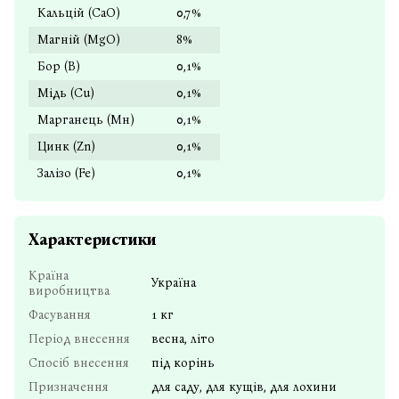
Кальцій (СаО)
0,7%
Магній (MgO)
8%
Бор (В)
0,1%
Мідь (Cu)
0,1%
Марганець (Мн)
0,1%
Цинк (Zn)
0,1%
Залізо (Fe)
0,1%
Характеристики
Країна
Україна
виробництва
Фасування
1 кг
Період внесення
весна, літо
Спосіб внесення
під корінь
Призначення
для саду, для кущів, для лохини