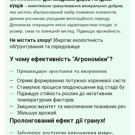
кущів
–
комплексне гранулювання мінеральних добрив
,
яке містить збалансований набір поживних елементів,
деяким рослинам упродовж вегетаційного періоду.
Допомагає покращити якісні характеристики плодів: їх
розмір, смак та зовнішній вигляд. Підвищує врожайність.
Не містить хлору!
Зберігає екологічність
обґрунтування та середовище.
У чому ефективність "Агрономіки"?
Пришвидшує зростання та вкорінення.
Сприяє формуванню потужної кореневої системи.
Стимулює процеси плодоношення від стадії бутоніз
Підвищує стійкість рослин до негативних
температурних факторів.
Зміцнює імунітет та накопичення поживних речови
Збільшує врожай.
Пролонгований ефект дії гранул!
Забезпечує поступове вивільнення макро-,