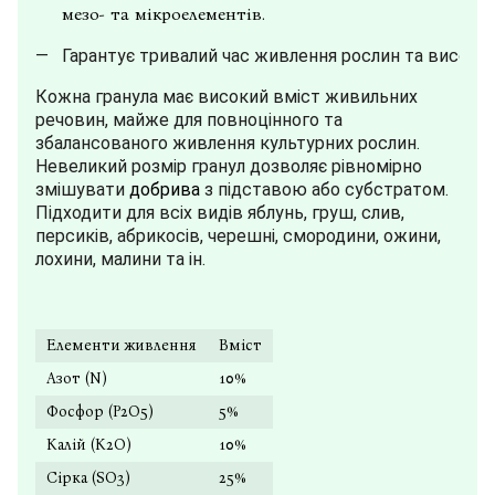
мезо- та мікроелементів.
Гарантує тривалий час живлення рослин та високи
Кожна гранула має високий вміст живильних
речовин, майже для повноцінного та
збалансованого живлення культурних рослин.
Невеликий розмір гранул дозволяє рівномірно
змішувати
добрива
з підставою або субстратом.
Підходити для всіх видів яблунь, груш, слив,
персиків, абрикосів, черешні, смородини, ожини,
лохини, малини та ін.
Елементи живлення
Вміст
Азот (N)
10%
Фосфор (P2O5)
5%
Калій (К2О)
10%
Сірка (SO3)
25%