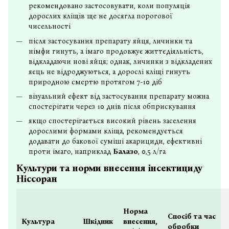
рекомендовано застосовувати, коли популяція
дорослих кліщів ще не досягла порогової
чисельності
після застосування препарату яйця, личинки та
німфи гинуть, а імаго продовжує життєдіяльність,
відкладаючи нові яйця; однак, личинки з відкладених
яєць не відроджуються, а дорослі кліщі гинуть
природною смертю протягом 7-10 діб
візуальний ефект від застосування препарату можна
спостерігати через 10 днів після обприскування
якщо спостерігається високий рівень заселення
дорослими формами кліща, рекомендується
додавати до бакової суміші акарициди, ефективні
проти імаго, наприклад
Балазо
, 0,5 л/га
Культури та норми внесення інсектициду
Ніссоран
Норма
Спосіб та час
Культура
Шкідник
внесення,
обробки