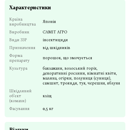
Характеристики
Країна
Японія
виробництва
Виробник
САМІТ АГРО
Види ЗЗР
інсектициди
Призначення
від шкідників
Форма
порошок, що змочується
препарату
Культура
баклажани, волоський горіх,
декоративні рослини, кімнатні квіти,
малина, огірки, полуниця (суниця),
самшит, троянди, туя, черешня, яблуня
Шкідливий
об'єкт
кліщ
(комахи)
Фасування
0,5 кг
Відгуки