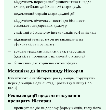
відсутність перехресної резистентності щодо
кліщів, стійких до більшості акарицидів
подовжений термін акарицидної дії
відсутність фітотоксичності для більшості
сільськогосподарських культур
сумісний з більшістю інсектицидів та фунгіцидів
підвищені температури не впливають на
ефективність препарату
володіє трансламінарними властивостями
(здатність проникати на нижній бік листа)
безпечний для корисної ентомофауни
Механізм дії інсектициду
Ніссоран
Гекситіазокс є інгібітором росту кліщів, порушуючи
перехід кліщів з однієї стадії розвитку в іншу (10А
IRAC).
Рекомендації щодо застосування
препарату
Ніссоран
препарат не діє на дорослу форму кліщів, тому його