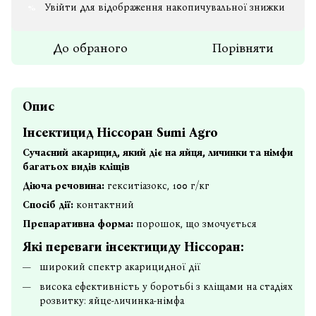
Увійти
для відображення накопичувальної знижки
%
До обраного
Порівняти
Опис
Інсектицид Ніссоран Sumi Agro
Сучасний акарицид, який діє на яйця, личинки та німфи
багатьох видів кліщів
Діюча речовина:
гекситіазокс, 100 г/кг
Спосіб дії:
контактний
П
репаративна форма:
порошок, що змочується
Які переваги і
нсектициду
Ніссоран
:
широкий спектр акарицидної дії
висока ефективність у боротьбі з кліщами на стадіях
розвитку: яйце-личинка-німфа