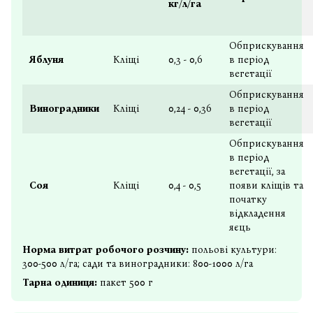
кг/л/га
Обприскування
Яблуня
Кліщі
0,3 - 0,6
в період
вегетації
Обприскування
Виноградники
Кліщі
0,24 - 0,36
в період
вегетації
Обприскування
в період
вегетації, за
Соя
Кліщі
0,4 - 0,5
появи кліщів та
початку
відкладення
яєць
Норма витрат робочого розчину:
польові культури:
300-500 л/га; сади та виноградники: 800-1000 л/га
Тарна одиниця:
пакет 500 г