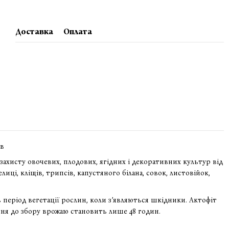
Доставка
Оплата
ів
захисту овочевих, плодових, ягідних і декоративних культур від
ці, кліщів, трипсів, капустяного білана, совок, листовійок,
 період вегетації рослин, коли з’являються шкідники. Актофіт
ання до збору врожаю становить лише 48 годин.