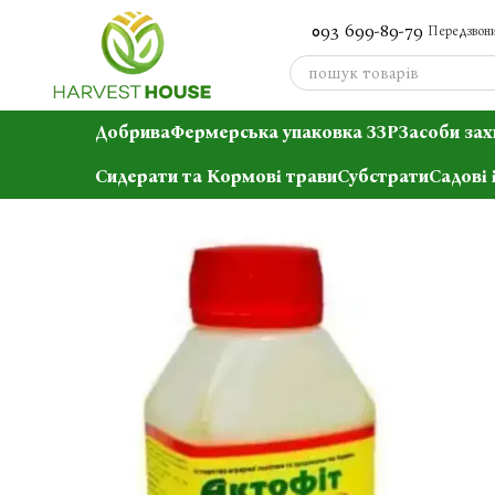
Перейти до основного контенту
093 699-89-79
Передзвони
Добрива
Фермерська упаковка ЗЗР
Засоби зах
Сидерати та Кормові трави
Субстрати
Садові 