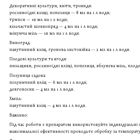
Декоративні культури, квіти, троянди:
рослиноїдні кліщі, попелиця — 8 мл на 1 л води;
трипси — 10 мл на 1 л води;
кільчастий шовкопряд — 4 мл на 1 л води;
мінуюча міль — 10 мл на 1 л води.
Виноград:
павутинний кліщ, гронова листовійка — 2 мл на 1 л води.
Плодові культури та ягоди:
пильщики, рослиноїдні кліщі, попелиця, яблунева міль, плодо
Полуниця садова:
полуничний кліщ — 6 мл на 1 л води;
довгоносик — 4 мл на 1 л води.
Хміль:
павутинний кліщ — 4 мл на 1 л води.
Важливо:
Під час роботи з препаратом використовуйте індивідуальні з
максимальної ефективності проводьте обробку за температури