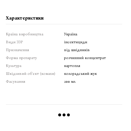
Характеристики
Країна виробництва
Україна
Види ЗЗР
інсектициди
Призначення
від шкідників
Форма препарату
розчинний концентрат
Культура
картопля
Шкідливий об'єкт (комахи)
колорадський жук
Фасування
200 мл