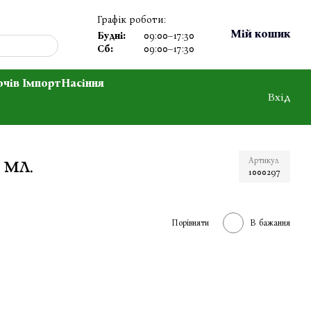
Графік роботи:
Мій кошик
Будні:
09:00–17:30
Сб:
09:00–17:30
очів Імпорт
Насіння
Вхід
 мл.
Артикул
1000297
Порівняти
В бажання