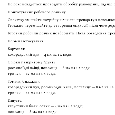
Не рекомендується проводити обробку рано-вранці під час р
Приготування робочого розчину:
Спочатку змішайте потрібну кількість препарату з невеликою
Ретельно перемішайте до утворення емульсії, після чого до
Готовий робочий розчин не зберігати. Після розведення пр
Норми застосування:
Картопля:
колорадський жук — 4 мл на 1 л води.
Огірки у закритому ґрунті:
рослиноїдні кліщі, попелиця — 8 мл на 1 л води;
трипси — 10 мл на 1 л води.
Томати, баклажани:
колорадський жук, рослиноїдні кліщі, попелиця — 8 мл на 1 л
трипси — 10 мл на 1 л води.
Капуста:
капустяний білан, совки — 4 мл на 1 л води;
попелиця — 8 мл на 1 л води.