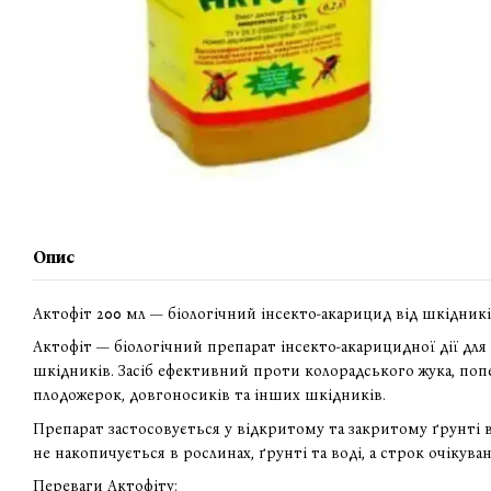
Опис
Актофіт 200 мл — біологічний інсекто-акарицид від шкідник
Актофіт — біологічний препарат інсекто-акарицидної дії для 
шкідників. Засіб ефективний проти колорадського жука, попели
плодожерок, довгоносиків та інших шкідників.
Препарат застосовується у відкритому та закритому ґрунті в
не накопичується в рослинах, ґрунті та воді, а строк очікув
Переваги Актофіту: