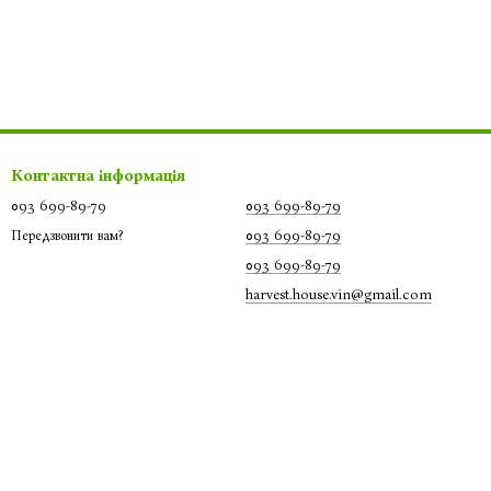
Контактна інформація
093 699-89-79
093 699-89-79
093 699-89-79
Передзвонити вам?
093 699-89-79
harvest.house.vin@gmail.com