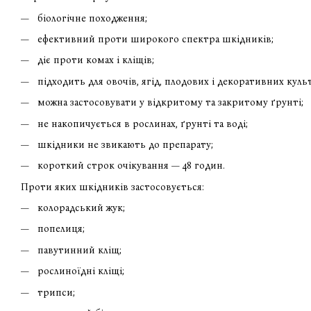
біологічне походження;
ефективний проти широкого спектра шкідників;
діє проти комах і кліщів;
підходить для овочів, ягід, плодових і декоративних куль
можна застосовувати у відкритому та закритому ґрунті;
не накопичується в рослинах, ґрунті та воді;
шкідники не звикають до препарату;
короткий строк очікування — 48 годин.
Проти яких шкідників застосовується:
колорадський жук;
попелиця;
павутинний кліщ;
рослиноїдні кліщі;
трипси;