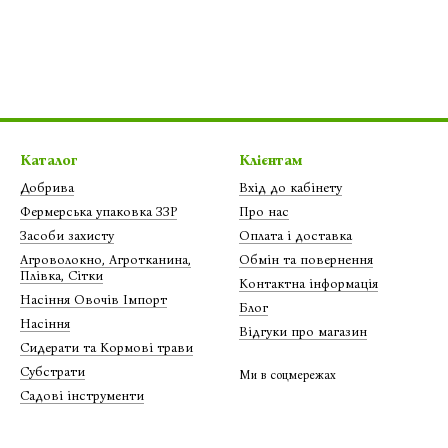
Каталог
Клієнтам
Добрива
Вхід до кабінету
Фермерська упаковка ЗЗР
Про нас
Засоби захисту
Оплата і доставка
Агроволокно, Агротканина,
Обмін та повернення
Плівка, Сітки
Контактна інформація
Насіння Овочів Імпорт
Блог
Насіння
Відгуки про магазин
Сидерати та Кормові трави
Субстрати
Ми в соцмережах
Садові інструменти