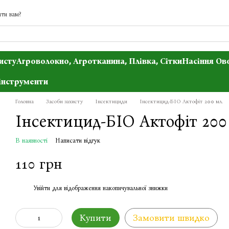
ти вам?
исту
Агроволокно, Агротканина, Плівка, Сітки
Насіння Ов
інструменти
Головна
Засоби захисту
Інсектициди
Інсектицид-БІО Актофіт 200 мл.
Інсектицид-БІО Актофіт 200
В наявності
Написати відгук
110 грн
Увійти
для відображення накопичувальної знижки
%
Купити
Замовити швидко