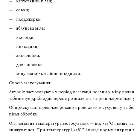
капустяний білан;
совки;
плодожерки;
яблунева міль;
квітоїди;
пильщики;
листовійки;
довгоносики;
мінуюча міль та інші шкідники.
Спосіб застосування:
Актофіт застосовують у період вегетації рослин у міру поя
забезпечує дрібнодисперсне розпилення та рівномірне змочу
Обприскування рекомендовано проводити в суху, ясну та бе
після обробки.
Оптимальна температура застосування — від +18°C і вище. 
знижуватися. При температурі +28°C і вище норму витрати 