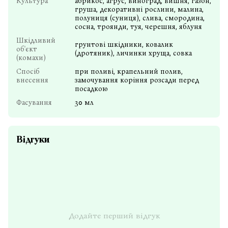
Культура
абрикос, агрус, виноград, вишня, газон,
груша, декоративні рослини, малина,
полуниця (суниця), слива, смородина,
сосна, троянди, туя, черешня, яблуня
Шкідливий
грунтові шкідники, ковалик
об'єкт
(дротяник), личинки хруща, совка
(комахи)
Спосіб
при поливі, крапельний полив,
внесення
замочування коріння розсади перед
посадкою
Фасування
30 мл
Відгуки
Додайте перший відгук