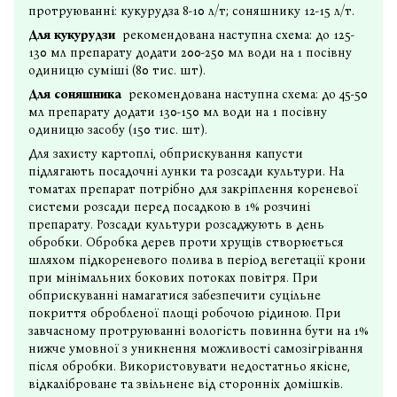
протруюванні: кукурудза 8-10 л/т; соняшнику 12-15 л/т.
Для кукурудзи
рекомендована наступна схема: до 125-
130 мл препарату додати 200-250 мл води на 1 посівну
одиницю суміші (80 тис. шт).
Для соняшника
рекомендована наступна схема: до 45-50
мл препарату додати 130-150 мл води на 1 посівну
одиницю засобу (150 тис. шт).
Для захисту картоплі, обприскування капусти
підлягають посадочні лунки та розсади культури. На
томатах препарат потрібно для закріплення кореневої
системи розсади перед посадкою в 1% розчині
препарату. Розсади культури розсаджують в день
обробки. Обробка дерев проти хрущів створюється
шляхом підкореневого полива в період вегетації крони
при мінімальних бокових потоках повітря. При
обприскуванні намагатися забезпечити суцільне
покриття обробленої площі робочою рідиною. При
завчасному протруюванні вологість повинна бути на 1%
нижче умовної з уникнення можливості самозігрівання
після обробки. Використовувати недостатньо якісне,
відкаліброване та звільнене від сторонніх домішків.