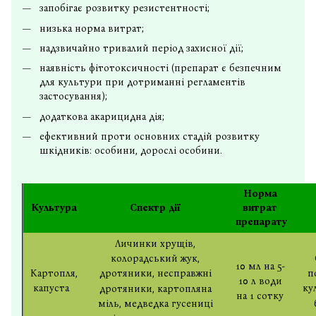
запобігає розвитку резистентності;
низька норма витрат;
надзвичайно тривалий період захисної дії;
наявність фітотоксичності (препарат є безпечним
для культури при дотриманні регламентів
застосування);
додаткова акарицидна дія;
ефективний проти основних стадій розвитку
шкідників: особини, дорослі особини.
Норма
Культура
Спектр дії
витрат
препарату
Личинки хрущів,
колорадський жук,
10 мл на 5-
Картопля,
п
дротяники, несправжні
10 л води
капуста
ку
дротяники, картопляна
на 1 сотку
міль, медведка гусениці