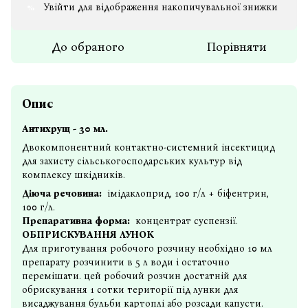
Увійти
для відображення накопичувальної знижки
%
До обраного
Порівняти
Опис
Антихрущ - 30 мл.
Двокомпонентний контактно-системний інсектицид
для захисту сільськогосподарських культур від
комплексу шкідників.
Діюча речовина:
імідаклоприд, 100 г/л + біфентрин,
100 г/л.
Препаративна форма:
концентрат суспензії.
ОБПРИСКУВАННЯ ЛУНОК
Для приготування робочого розчину необхідно 10 мл
препарату розчинити в 5 л води і остаточно
перемішати. цей робочий розчин достатній для
обрискування 1 сотки території під лунки для
висаджування бульби картоплі або розсади капусти.