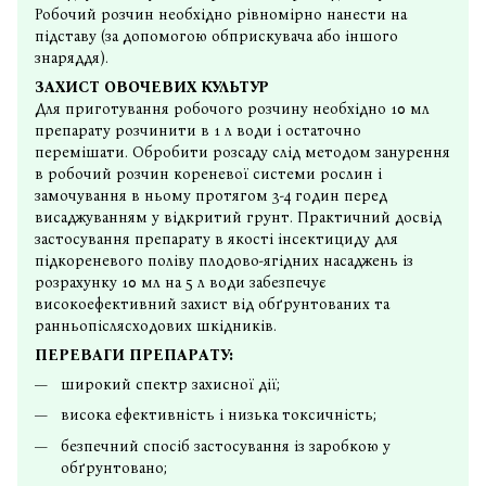
Робочий розчин необхідно рівномірно нанести на
підставу (за допомогою обприскувача або іншого
знаряддя).
ЗАХИСТ ОВОЧЕВИХ КУЛЬТУР
Для приготування робочого розчину необхідно 10 мл
препарату розчинити в 1 л води і остаточно
перемішати. Обробити розсаду слід методом занурення
в робочий розчин кореневої системи рослин і
замочування в ньому протягом 3-4 годин перед
висаджуванням у відкритий грунт. Практичний досвід
застосування препарату в якості інсектициду для
підкореневого поліву плодово-ягідних насаджень із
розрахунку 10 мл на 5 л води забезпечує
високоефективний захист від обґрунтованих та
ранньопіслясходових шкідників.
ПЕРЕВАГИ ПРЕПАРАТУ:
широкий спектр захисної дії;
висока ефективність і низька токсичність;
безпечний спосіб застосування із заробкою у
обґрунтовано;