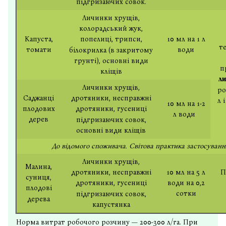
підгризаючих совок.
Личинки хрущів,
колорадський жук,
Капуста,
10 мл на 1 л
попелиці, трипси,
т
томати
води
білокрилка (в закритому
грунті), основні види
п
кліщів
ли
Личинки хрущів,
ро
Саджанці
дротяники, несправжні
л 
10 мл на 1-2
плодових
дротяники, гусениці
л води
дерев
підгризаючих совок,
основні види кліщів
До відомого споживача. Світова практика застосуванн
Личинки хрущів,
Малина,
10 мл на 5 л
П
дротяники, несправжні
суниця,
води на 0,2
дротяники, гусениці
плодові
сотки
підгризаючих совок,
дерева
капустянка
Норма витрат робочого розчину — 200-300 л/га. При