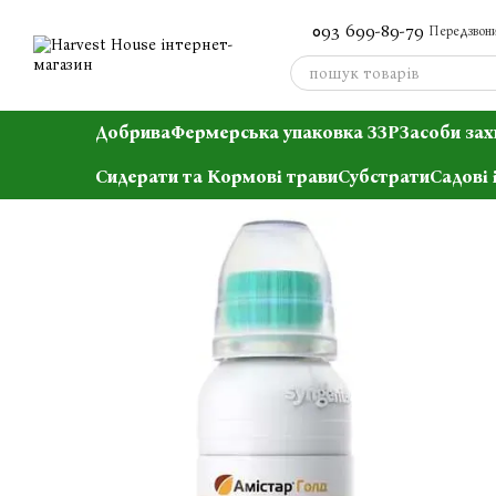
Перейти до основного контенту
093 699-89-79
Передзвони
Добрива
Фермерська упаковка ЗЗР
Засоби зах
Сидерати та Кормові трави
Субстрати
Садові 