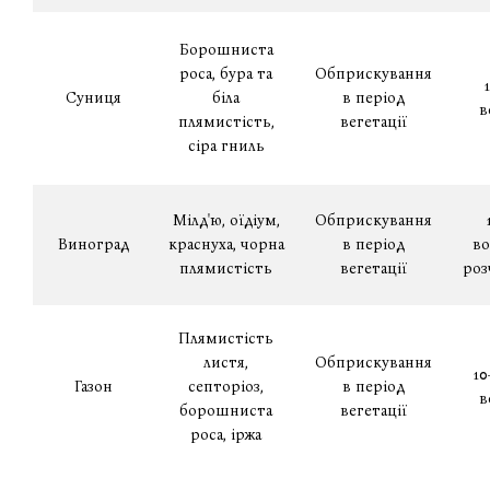
Борошниста
роса, бура та
Обприскування
Суниця
біла
в період
в
плямистість,
вегетації
сіра гниль
Мілд'ю, оїдіум,
Обприскування
Виноград
краснуха, чорна
в період
во
плямистість
вегетації
роз
Плямистість
листя,
Обприскування
10
Газон
септоріоз,
в період
в
борошниста
вегетації
роса, іржа