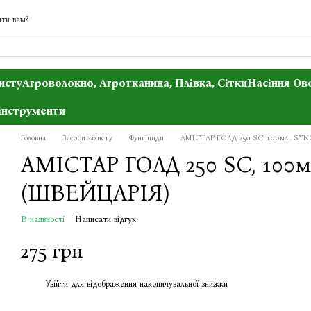
ти вам?
исту
Агроволокно, Агротканина, Плівка, Сітки
Насіння Ов
інструменти
Головна
Засоби захисту
Фунгіциди
АМІСТАР ГОЛД 250 SC, 100мл . S
АМІСТАР ГОЛД 250 SC, 100
(ШВЕЙЦАРІЯ)
В наявності
Написати відгук
275 грн
Увійти
для відображення накопичувальної знижки
%