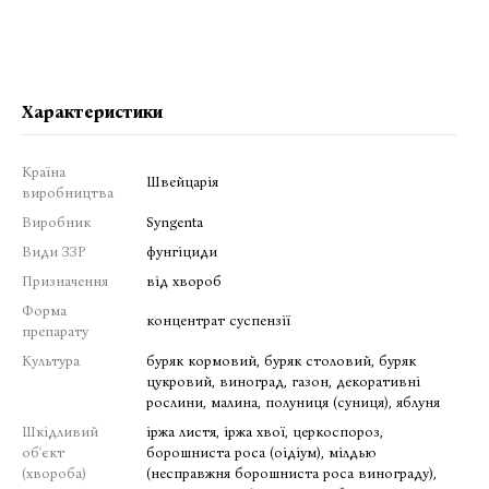
Характеристики
Країна
Швейцарія
виробництва
Виробник
Syngenta
Види ЗЗР
фунгіциди
Призначення
від хвороб
Форма
концентрат суспензії
препарату
Культура
буряк кормовий, буряк столовий, буряк
цукровий, виноград, газон, декоративні
рослини, малина, полуниця (суниця), яблуня
Шкідливий
іржа листя, іржа хвої, церкоспороз,
об'єкт
борошниста роса (оідіум), мілдью
(хвороба)
(несправжня борошниста роса винограду),