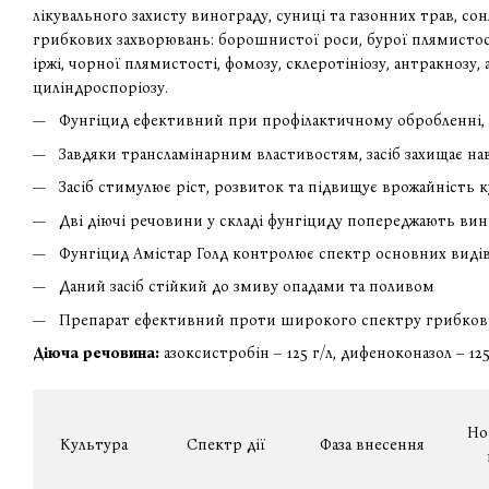
лікувального захисту винограду, суниці та газонних трав, со
грибкових захворювань: борошнистої роси, бурої плямистості,
іржі, чорної плямистості, фомозу, склеротініозу, антракнозу,
циліндроспоріозу.
Фунгіцид ефективний при профілактичному обробленні, а 
Завдяки трансламінарним властивостям, засіб захищає на
Засіб стимулює ріст, розвиток та підвищує врожайність 
Дві діючі речовини у складі фунгіциду попереджають вин
Фунгіцид Амістар Голд контролює спектр основних видів 
Даний засіб стійкий до змиву опадами та поливом
Препарат ефективний проти широкого спектру грибков
Діюча речовина
:
азоксистробін – 125 г/л, дифеноконазол – 125
Но
Культура
Спектр дії
Фаза внесення