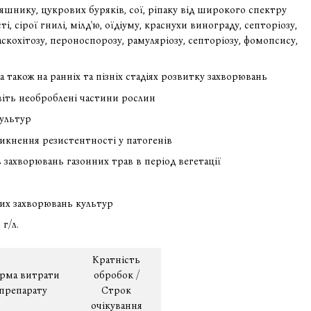
няшнику, цукрових буряків, сої, ріпаку від широкого спектру
 сірої гнилі, мілд'ю, оїдіуму, краснухи винограду, септоріозу,
 аскохітозу, пероноспорозу, рамуляріозу, септоріозу, фомопсису,
також на ранніх та пізніх стадіях розвитку захворювань
віть необроблені частини рослин
культур
икнення резистентності у патогенів
захворювань газонних трав в період вегетації
их захворювань культур
 г/л.
Кратність
рма витрати
обробок /
препарату
Строк
очікування