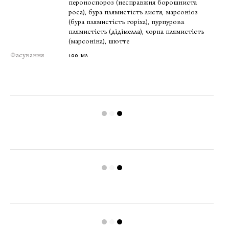
пероноспороз (несправжня борошниста
роса), бура плямистість листя, марсоніоз
(бура плямистість горіха), пурпурова
плямистість (дідімелла), чорна плямистість
(марсоніна), шютте
Фасування
100 мл