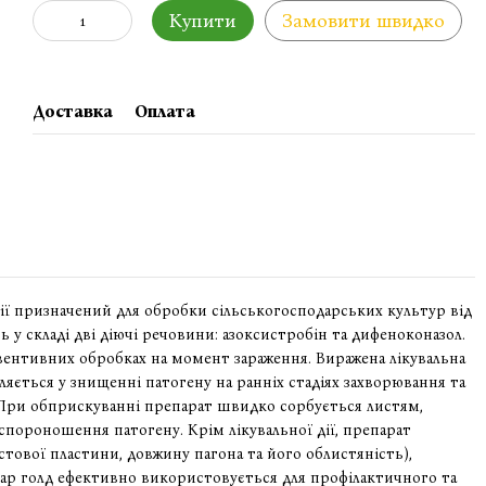
Купити
Замовити швидко
Доставка
Оплата
ії призначений для обробки сільськогосподарських культур від
у складі дві діючі речовини: азоксистробін та дифеноконазол.
вентивних обробках на момент зараження. Виражена лікувальна
яється у знищенні патогену на ранніх стадіях захворювання та
. При обприскуванні препарат швидко сорбується листям,
 спороношення патогену. Крім лікувальної дії, препарат
тової пластини, довжину пагона та його облистяність),
тар голд ефективно використовується для профілактичного та