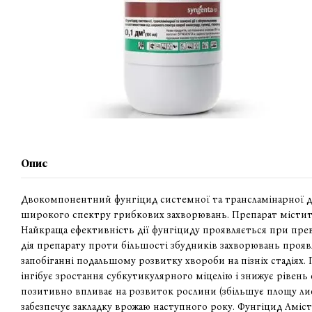
Опис
Двокомпонентний фунгіцид
системної та трансламінарної д
широкого спектру грибкових захворювань. Препарат містить 
Найкраща ефективність дії фунгіциду проявляється при пре
дія препарату проти більшості збудників захворювань проявл
запобіганні подальшому розвитку хвороби на пізніх стадіях
інгібує зростання субкутикулярного міцелію і знижує рівень
позитивно впливає на розвиток рослини (збільшує площу лис
забезпечує закладку врожаю наступного року. Фунгіцид Аміс