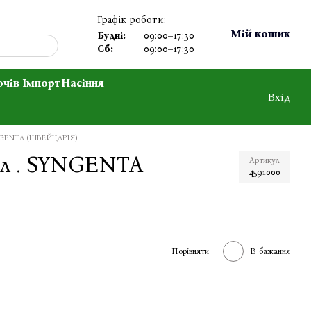
Графік роботи:
Мій кошик
Будні:
09:00–17:30
Сб:
09:00–17:30
очів Імпорт
Насіння
Вхід
YNGENTA (ШВЕЙЦАРІЯ)
мл . SYNGENTA
Артикул
4591000
Порівняти
В бажання