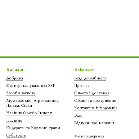
Каталог
Клієнтам
Добрива
Вхід до кабінету
Фермерська упаковка ЗЗР
Про нас
Засоби захисту
Оплата і доставка
Агроволокно, Агротканина,
Обмін та повернення
Плівка, Сітки
Контактна інформація
Насіння Овочів Імпорт
Блог
Насіння
Відгуки про магазин
Сидерати та Кормові трави
Субстрати
Ми в соцмережах