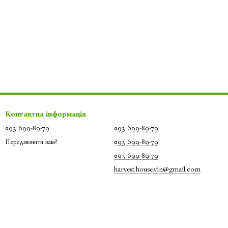
Контактна інформація
093 699-89-79
093 699-89-79
093 699-89-79
Передзвонити вам?
093 699-89-79
harvest.house.vin@gmail.com