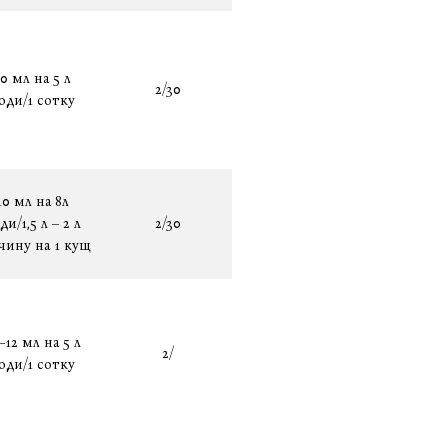
10 мл на 5 л
2/30
оди/1 сотку
10 мл на 8л
ди/1,5 л – 2 л
2/30
чину на 1 кущ
–12 мл на 5 л
2/
оди/1 сотку