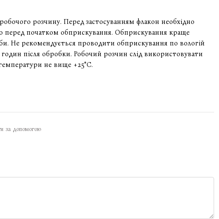
в робочого розчину. Перед застосуванням флакон необхідно
ьо перед початком обприскування. Обприскування краще
би. Не рекомендується проводити обприскування по вологій
3 годин після обробки. Робочий розчин слід використовувати
температури не вище +25°С.
ти за допомогою